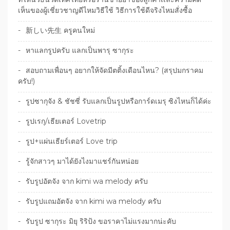
เห็นของผู้เชี่ยวชาญดีไหมวิธีใช้ วิธีการใช้ดีจริงไหมสั่งซื้อ
新しい先生 ครูคนใหม่
หาแลกรูปครับ แลกเป็นพารุ ซากุระ
สอบถามเพื่อนๆ อยากให้จัดมีตติ้งเดือนไหน? (สรุปมกราคม
ครับ!)
รูปซากุจัง & ชัชซี่ รับแลกเป็นรูปหรือการ์ดเมรุ ซิงไหนก็ได้ค่ะ
รูปเรกุ/เธียเตอร์ Lovetrip
รูป+แผ่นเธียร์เตอร์ Love trip
รู้จักสาวๆ มาได้ยังไงมาแชร์กันหน่อย
รับรูปอัตจัง จาก kimi wa melody ครับ
รับรูปแถมอัตจัง จาก kimi wa melody ครับ
รับรูป ซากุระ มิยุ ริริป้ง ขอราคาไม่แรงมากน่ะคับ