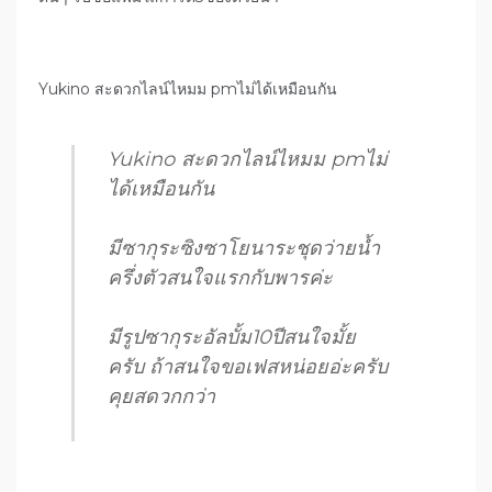
Yukino สะดวกไลน์ไหมม pmไม่ได้เหมือนกัน
Yukino สะดวกไลน์ไหมม pmไม่
ได้เหมือนกัน
มีซากุระซิงซาโยนาระชุดว่ายน้ำ
ครึ่งตัวสนใจแรกกับพารค่ะ
มีรูปซากุระอัลบั้ม10ปีสนใจมั้ย
ครับ ถ้าสนใจขอเฟสหน่อยอ่ะครับ
คุยสดวกกว่า