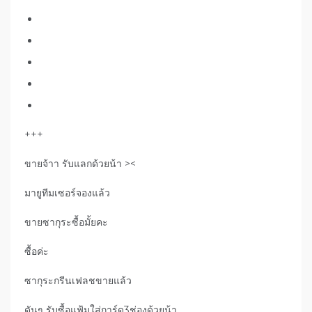
+++
ขายจ้าา รับแลกด้วยน้า ><
มายูทีมเซอร์จองแล้ว
ขายซากุระซื้อมั้ยคะ
ซื้อค่ะ
ซากุระกรีนเฟลชขายแล้ว
ดันๆ รับซื้อแฟ้มใส่การ์ด3ช่องด้วยน้า