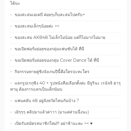
ได้นะ
ของสะสมเอเคบี ค่อยๆเก็บสะสมไปครับ+
ของสะสมเล็กๆน้อยค่ะ ><
ของสะสม AKB48 ไม่เล็กไม่น้อย แต่ก็ไม่มากไม่มาย
ขอเปิดฟอรั่มย่อยของกลุ่มแฟนซับได้ ที่นี่
ขอเปิดฟอรั่มย่อยของกลุ่ม Cover Dance ได้ ที่นี่
กิจกรรมทายคู่ชิงจังเกนปีนี้คือใครปะทะใคร
แลกรูปเรกุซิง 40 + รูปหนังสือเลือกตั้งค่ะ มีจูรินะ เรนัจจิ ฮารุ
ทามุ ต้องการแลกเป็นเด็กนัมบ
แฟนคลับ 48 อยู่จังหวัดไหนกันบ้าง ?
เย้ๆๆๆ คลิปมาแล้วค่าาา (มาแค่ส่วนนึ่งนะ)
เปิดรับสมัครสมาชิกใหม่!!! อย่าช้านะคะ >< ♥