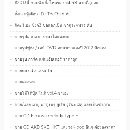
ปี2013นี้ ชอบซิงเกิ้ลไหนของakb48 มากที่สุดคะ
ตั้งกระทู้เตือน ID : TheThird ค่ะ
คิตะริเอะ ซิง43 ขอแลกเป็น ซากุระ//พารุ คับ
ขายรูปมากมาย ราคาไม่แพงค่ะ
ขายรูปฟูจัง / เคย์, DVD คอนขาวแดงปี 2012 มือสอง
ขายรูป การ์ด แผ่นเธียเตอร์ ราคาถูก
ขายต่อ cd aitakatta
ขายค่ะ^w^
ขายโฟ้โต้บุ้ค โนกิ vol.4,ซาเอะ
ขาย/แลก มายู พารุ เมรุ ยูเรีย จูรินะ มิคุ แลกเป็นซากุระ
ขาย CD Kimi wa melody Type E
ขาย CD AKB SKE HKT และวงK-pop อื่นๆ ต่อรองราคา