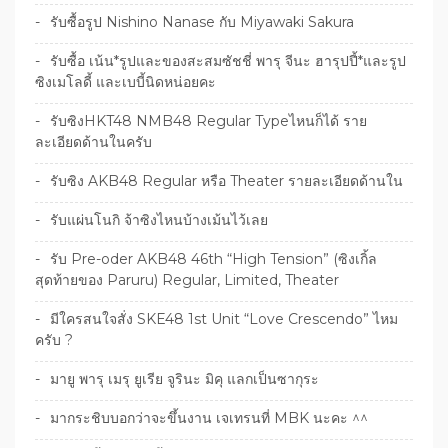
รับซื้อรูป Nishino Nanase กับ Miyawaki Sakura
รับซื้อ เน้น*รูปและของสะสมซัชชี่ พารุ จีนะ ฮารุปปี้*และรูป
ซิงเมโลดี้ และเบบี้นิดหน่อยคะ
รับซิงHKT48 NMB48 Regular Typeไหนก็ได้ ราย
ละเอียดด้านในครับ
รับซิง AKB48 Regular หรือ Theater รายละเอียดด้านใน
รับแผ่นโนกิ จ้าซิงไหนบ้างเม้นไว้เลย
รับ Pre-oder AKB48 46th “High Tension” (ซิงเกิ้ล
สุดท้ายของ Paruru) Regular, Limited, Theater
มีใครสนใจสั่ง SKE48 1st Unit “Love Crescendo” ไหม
ครับ ?
มายู พารุ เมรุ ยูเรีย จูรินะ มิคุ แลกเป็นซากุระ
มากระชิบบอกว่าจะขึ้นงาน เจเทรนที่ MBK นะคะ ^^