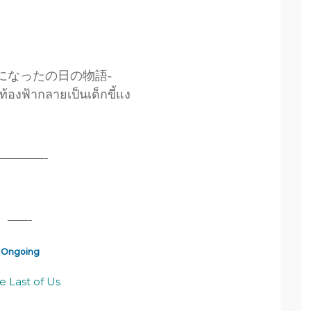
になったの日の物語-
ี่ท้องฟ้ากลายเป็นเด็กขี้แง
—————-
——-
Ongoing
he Last of Us