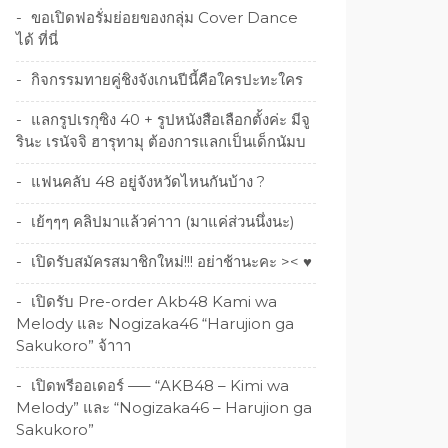
ขอเปิดฟอรั่มย่อยของกลุ่ม Cover Dance
ได้ ที่นี่
กิจกรรมทายคู่ชิงจังเกนปีนี้คือใครปะทะใคร
แลกรูปเรกุซิง 40 + รูปหนังสือเลือกตั้งค่ะ มีจู
รินะ เรนัจจิ ฮารุทามุ ต้องการแลกเป็นเด็กนัมบ
แฟนคลับ 48 อยู่จังหวัดไหนกันบ้าง ?
เย้ๆๆๆ คลิปมาแล้วค่าาา (มาแค่ส่วนนึ่งนะ)
เปิดรับสมัครสมาชิกใหม่!!! อย่าช้านะคะ >< ♥
เปิดรับ Pre-order Akb48 Kami wa
Melody และ Nogizaka46 “Harujion ga
Sakukoro” จ้าาา
เปิดพรีออเดอร์ —– “AKB48 – Kimi wa
Melody” และ “Nogizaka46 – Harujion ga
Sakukoro”