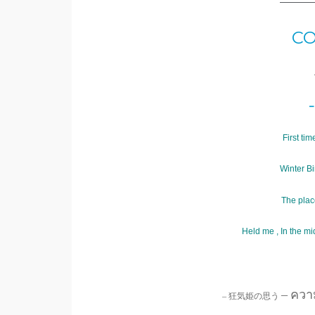
———
C
–
First ti
Winter B
The plac
Held me , In the m
–
ความ
– 狂気姫の思う