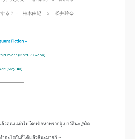
柏木由紀 ｘ 松井玲奈
うする？
–
——————–
quent Fiction –
ival/Lover? (MaYuki+Rena)
side (Mayuki)
——————
ล้วคุณแม่ก็ไม่โดนข้อหาพรากผู้เยาว์สินะ //ผิด
ทำอะไรกันก็ได้แล้วสินะมายูกิ ~