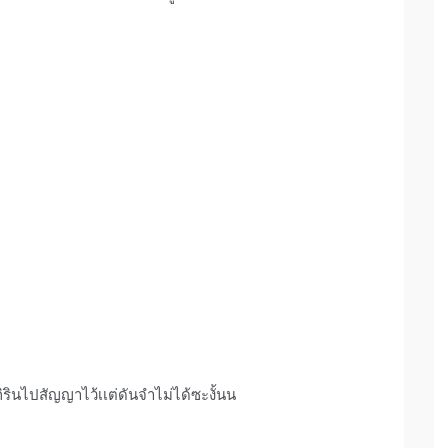
กิรินไปสัญญาไว้เเต่ดันจำไม่ได้ซะงั้นน