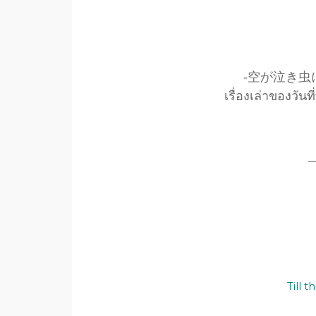
-空が泣き虫
เรื่องเล่าของวันท
Till t