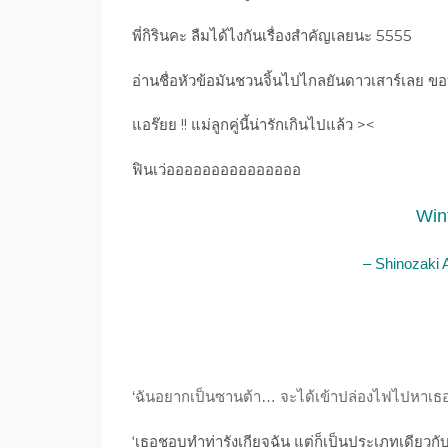
พี่กิรินคะ ลืมได้ไงกันเรื่องสำคัญเลยนะ 5555
อ่านชื่อหัวข้อมันชวนจิ้นไปไกลยันดาวเสาร์เลย 
แอร๊ยย !! แม่ลูกคู่นี้น่ารักเกินไปแล้ว ><
ฟินเว่อออออออออออออออ
Win
– Shinozaki 
‘ฉันอยากเป็นซานต้า… จะได้เข้าปล่องไฟไปหาเธอ
‘เธอชอบทำท่ารังเกียจฉัน แต่ก็เป็นประเภทเดียวกับ