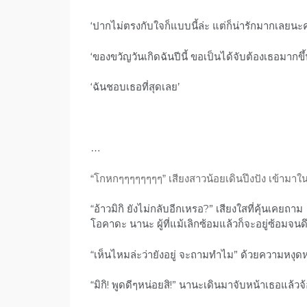
‘ปากไม่ตรงกับใจก็แบบนี้ล่ะ แต่ก็น่ารักมากเลยนะ
‘ของขวัญวันเกิดฉันปีนี้ ขอเป็นได้จับต้องเธอมากข
‘ฉันชอบเธอที่สุดเลย’
…
“โกหกๆๆๆๆๆๆๆๆ” เสียงสาวน้อยเดินปึงปัง เข้ามาในโ
“อ้าวมิกิ ยังไม่กลับอีกเหรอ?” เสียงใสที่คุ้นเคยถาม
โอคาดะ นานะ ผู้ที่แม้เลิกซ้อมแล้วก็จะอยู่ซ้อมจ
“เห็นไหมล่ะว่ายังอยู่ จะถามทำไม” ด้วยความหงุ
“มิกิ! พูดดีๆหน่อยสิ!” นานะเดินมาจับหน้าเธอแล้ว