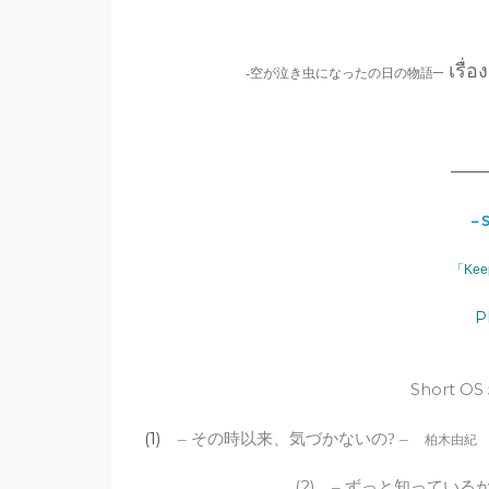
–
เรื่อ
-空が泣き虫になったの日の物語
——
– 
「Kee
P
Short OS
(1)
– その時以来、気づかないの? –
柏木由紀
(2)
– ずっと知っているか