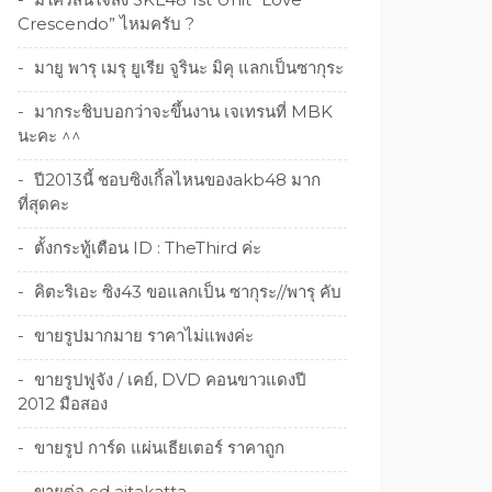
Crescendo” ไหมครับ ?
มายู พารุ เมรุ ยูเรีย จูรินะ มิคุ แลกเป็นซากุระ
มากระชิบบอกว่าจะขึ้นงาน เจเทรนที่ MBK
นะคะ ^^
ปี2013นี้ ชอบซิงเกิ้ลไหนของakb48 มาก
ที่สุดคะ
ตั้งกระทู้เตือน ID : TheThird ค่ะ
คิตะริเอะ ซิง43 ขอแลกเป็น ซากุระ//พารุ คับ
ขายรูปมากมาย ราคาไม่แพงค่ะ
ขายรูปฟูจัง / เคย์, DVD คอนขาวแดงปี
2012 มือสอง
ขายรูป การ์ด แผ่นเธียเตอร์ ราคาถูก
ขายต่อ cd aitakatta