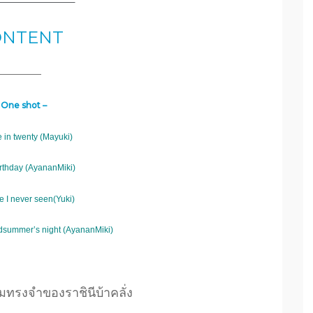
———————–
ONTENT
————
 One shot –
me in twenty (Mayuki)
irthday (AyananMiki)
e I never seen(Yuki)
idsummer’s night (AyananMiki)
ทรงจำของราชินีบ้าคลั่ง