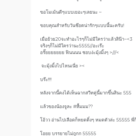
ขอโมเม้นดีๆแบบเยอะๆเลยนะ ~
ขอบคุณสำหรับวันช๊อตน่ารักๆแบบนี้นะครับ!
เมื่อย้วย20จะทำอะไรๆก็ไม่มีใครว่าแล้วสิน๊า~<3
จริงๆก็ไม่มีใครว่านะ5555//อะเร๊ะ
อรั๊ยยยยยยย ฟินนนน ชอบง่ะมุ้งมิ้งๆ >///<
จะมุ้งมิ้งไปไหนเนี่ย ><
บร๊ะ!!!!
หลังจากนี้คงได้เห็นฉากสวีทคู่นี้มากขึ้นสินะ 555
แล้วของน้องจูละ #หื้มมม??
โอ้วว อ่านไปเลือดก็หยดติ๋งๆ หมดตัวล่ะ 55555 พี่
โอยย บรรยายไม่ถูกก 55555