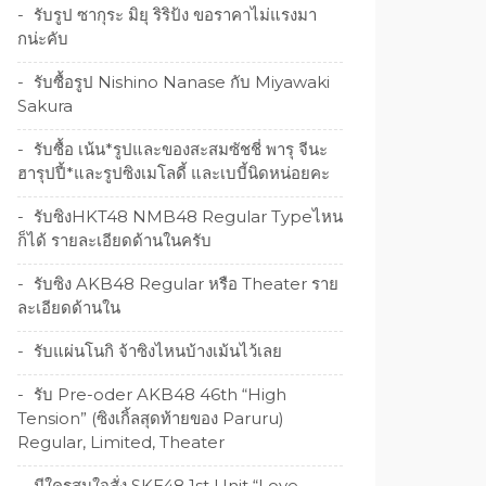
รับรูป ซากุระ มิยุ ริริป้ง ขอราคาไม่แรงมา
กน่ะคับ
รับซื้อรูป Nishino Nanase กับ Miyawaki
Sakura
รับซื้อ เน้น*รูปและของสะสมซัชชี่ พารุ จีนะ
ฮารุปปี้*และรูปซิงเมโลดี้ และเบบี้นิดหน่อยคะ
รับซิงHKT48 NMB48 Regular Typeไหน
ก็ได้ รายละเอียดด้านในครับ
รับซิง AKB48 Regular หรือ Theater ราย
ละเอียดด้านใน
รับแผ่นโนกิ จ้าซิงไหนบ้างเม้นไว้เลย
รับ Pre-oder AKB48 46th “High
Tension” (ซิงเกิ้ลสุดท้ายของ Paruru)
Regular, Limited, Theater
มีใครสนใจสั่ง SKE48 1st Unit “Love