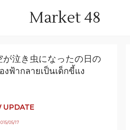
Market 48
 OS : -空が泣き虫になったの日の
้องฟ้ากลายเป็นเด็กขี้แง
 UPDATE
015/05/17