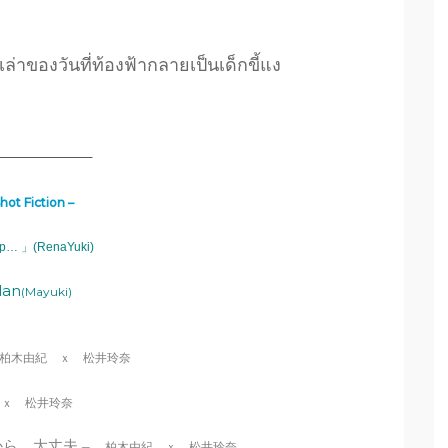
งเล่าของวันที่ท้องฟ้ากลายเป็นเด็กขี้แง
——————–
Shot Fiction –
p… 」(RenaYuki)
lan
(Mayuki)
柏木由紀 ｘ 松井玲奈
 ｘ 松井玲奈
ら、大丈夫 –
柏木由紀 ｘ 松井玲奈