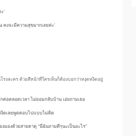
คะ’
ึ้น คงจะมีความสุขมากเลยค่ะ’
รงละคร ด้วยสีหน้าที่ใครเห็นก็ต้องบอกว่าหงุดหงิดอยู่
นดึกต่อตลอดเวลา ไม่ยอมกลับบ้าน เอ่ยถามเธอ
ดหงิดเลยพูดตอบไปแบบไม่คิด
จ้องมองด้วยสายตาดุ “นี่ฉันถามดีๆนะเป็นอะไร”