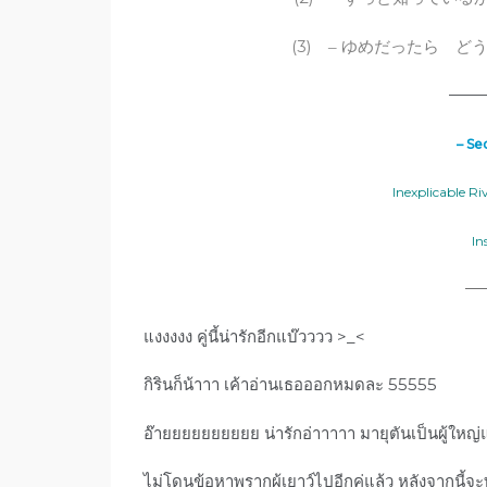
(3)
–
ゆめだったら ど
——
– Se
Inexplicable R
In
—
แงงงงง คู่นี้น่ารักอีกแบ๊วววว >_<
กิรินก็น้าาา เค้าอ่านเธอออกหมดละ 55555
อ๊ายยยยยยยยยย น่ารักอ่าาาาา มายุตันเป็นผู้ใหญ่แ
ไม่โดนข้อหาพรากผู้เยาว์ไปอีกคู่แล้ว หลังจากนี้จะ