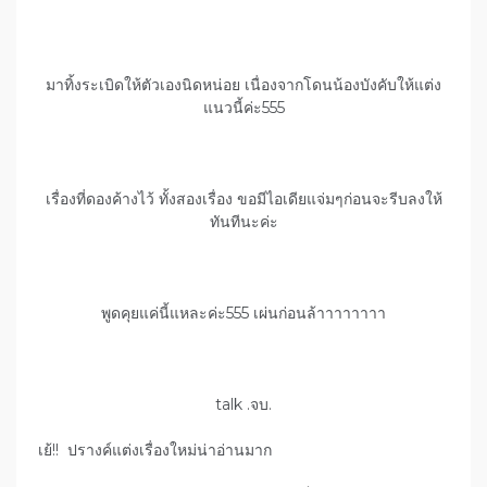
มาทิ้งระเบิดให้ตัวเองนิดหน่อย เนื่องจากโดนน้องบังคับให้แต่ง
แนวนี้ค่ะ555
เรื่องที่ดองค้างไว้ ทั้งสองเรื่อง ขอมีไอเดียแจ่มๆก่อนจะรีบลงให้
ทันทีนะค่ะ
พูดคุยแค่นี้แหละค่ะ555 เผ่นก่อนล้าาาาาาาา
talk .จบ.
เย้!! ปรางค์แต่งเรื่องใหม่น่าอ่านมาก