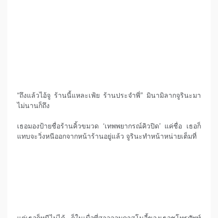
“ถึงแล้วไอ้จู ร้านนี้แหละเฟ้ย ร้านประจำพี่” มินามิลากจูรินะมา
ไม่นานก็ถึง
เธอมองป้ายชื่อร้านคิ้วขมวด ‘เทพพยากรณ์คิวปิด’ แค่ชื่อ เธอก็
แทบจะวิ่งหนีออกจากหน้าร้านอยู่แล้ว จูรินะทำหน้าหน่ายเต็มที่