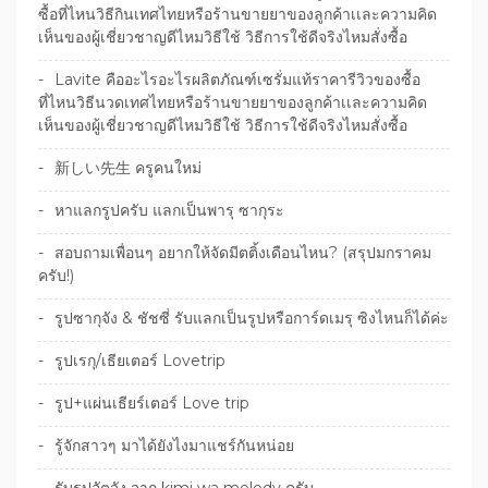
ซื้อที่ไหนวิธีกินเทศไทยหรือร้านขายยาของลูกค้าเเละความคิด
เห็นของผู้เชี่ยวชาญดีไหมวิธีใช้ วิธีการใช้ดีจริงไหมสั่งซื้อ
Lavite คืออะไรอะไรผลิตภัณฑ์เซรั่มแท้ราคารีวิวของซื้อ
ที่ไหนวิธีนวดเทศไทยหรือร้านขายยาของลูกค้าเเละความคิด
เห็นของผู้เชี่ยวชาญดีไหมวิธีใช้ วิธีการใช้ดีจริงไหมสั่งซื้อ
新しい先生 ครูคนใหม่
หาแลกรูปครับ แลกเป็นพารุ ซากุระ
สอบถามเพื่อนๆ อยากให้จัดมีตติ้งเดือนไหน? (สรุปมกราคม
ครับ!)
รูปซากุจัง & ชัชซี่ รับแลกเป็นรูปหรือการ์ดเมรุ ซิงไหนก็ได้ค่ะ
รูปเรกุ/เธียเตอร์ Lovetrip
รูป+แผ่นเธียร์เตอร์ Love trip
รู้จักสาวๆ มาได้ยังไงมาแชร์กันหน่อย