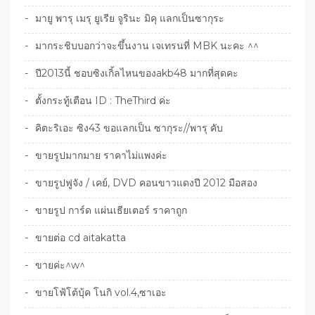
มายู พารุ เมรุ ยูเรีย จูรินะ มิคุ แลกเป็นซากุระ
มากระชิบบอกว่าจะขึ้นงาน เจเทรนที่ MBK นะคะ ^^
ปี2013นี้ ชอบซิงเกิ้ลไหนของakb48 มากที่สุดคะ
ตั้งกระทู้เตือน ID : TheThird ค่ะ
คิตะริเอะ ซิง43 ขอแลกเป็น ซากุระ//พารุ คับ
ขายรูปมากมาย ราคาไม่แพงค่ะ
ขายรูปฟูจัง / เคย์, DVD คอนขาวแดงปี 2012 มือสอง
ขายรูป การ์ด แผ่นเธียเตอร์ ราคาถูก
ขายต่อ cd aitakatta
ขายค่ะ^w^
ขายโฟ้โต้บุ้ค โนกิ vol.4,ซาเอะ