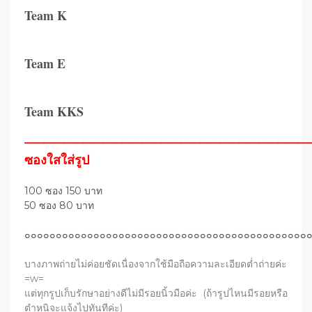
Team K
Team E
Team KKS
—————————————————————————————
ซองใสใส่รูป
100 ซอง 150 บาท
50 ซอง 80 บาท
๐๐๐๐๐๐๐๐๐๐๐๐๐๐๐๐๐๐๐๐๐๐๐๐๐๐๐๐๐๐๐๐๐๐๐๐๐๐๐๐๐๐๐๐๐
บางภาพถ่ายไม่ค่อยชัดเนื่องจากใช้มือถือความละเอียดต่ำถ่ายค่ะ
=w=
แต่ทุกรูปเก็บรักษาอย่างดีไม่มีรอยนิ้วมือค่ะ (ถ้ารูปไหนมีรอยหรือ
ตำหนิจะแจ้งไปทันทีค่ะ)