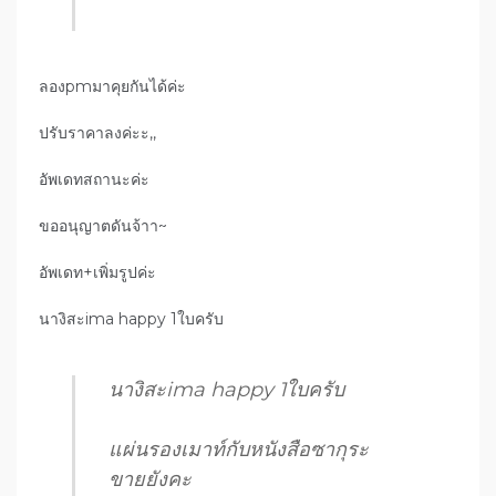
ลองpmมาคุยกันได้ค่ะ
ปรับราคาลงค่ะะ,,
อัพเดทสถานะค่ะ
ขออนุญาตดันจ้าา~
อัพเดท+เพิ่มรูปค่ะ
นางิสะima happy 1ใบครับ
นางิสะima happy 1ใบครับ
แผ่นรองเมาท์กับหนังสือซากุระ
ขายยังคะ