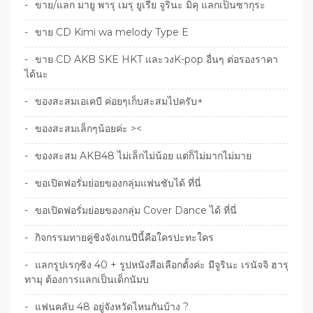
ขาย/แลก มายู พารุ เมรุ ยูเรีย จูรินะ มิคุ แลกเป็นซากุระ
ขาย CD Kimi wa melody Type E
ขาย CD AKB SKE HKT และวงK-pop อื่นๆ ต่อรองราคา
ได้นะ
ของสะสมเอเคบี ค่อยๆเก็บสะสมไปครับ+
ของสะสมเล็กๆน้อยค่ะ ><
ของสะสม AKB48 ไม่เล็กไม่น้อย แต่ก็ไม่มากไม่มาย
ขอเปิดฟอรั่มย่อยของกลุ่มแฟนซับได้ ที่นี่
ขอเปิดฟอรั่มย่อยของกลุ่ม Cover Dance ได้ ที่นี่
กิจกรรมทายคู่ชิงจังเกนปีนี้คือใครปะทะใคร
แลกรูปเรกุซิง 40 + รูปหนังสือเลือกตั้งค่ะ มีจูรินะ เรนัจจิ ฮารุ
ทามุ ต้องการแลกเป็นเด็กนัมบ
แฟนคลับ 48 อยู่จังหวัดไหนกันบ้าง ?