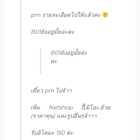
pm รายละเอียดไปให้แล้วค่ะ
B01ยังอยู่มั้ยอ่ะคะ
B01ยังอยู่มั้ยอ่ะ
คะ
เดี๋ยว pm ไปจ้าา
เพิ่ม Netshop ปี้,มิโอะ,ย้วย
(ราคาทุน) และรูปอื่นๆจ้าาา
รับอิโคมะ 150 ค่ะ