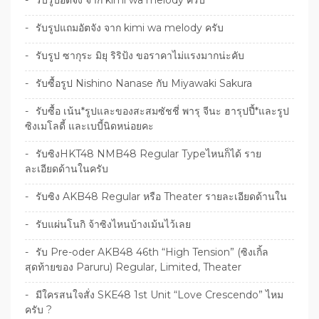
รับรูปอัตจัง จาก kimi wa melody ครับ
รับรูปแถมอัตจัง จาก kimi wa melody ครับ
รับรูป ซากุระ มิยุ ริริป้ง ขอราคาไม่แรงมากน่ะคับ
รับซื้อรูป Nishino Nanase กับ Miyawaki Sakura
รับซื้อ เน้น*รูปและของสะสมซัชชี่ พารุ จีนะ ฮารุปปี้*และรูป
ซิงเมโลดี้ และเบบี้นิดหน่อยคะ
รับซิงHKT48 NMB48 Regular Typeไหนก็ได้ ราย
ละเอียดด้านในครับ
รับซิง AKB48 Regular หรือ Theater รายละเอียดด้านใน
รับแผ่นโนกิ จ้าซิงไหนบ้างเม้นไว้เลย
รับ Pre-oder AKB48 46th “High Tension” (ซิงเกิ้ล
สุดท้ายของ Paruru) Regular, Limited, Theater
มีใครสนใจสั่ง SKE48 1st Unit “Love Crescendo” ไหม
ครับ ?