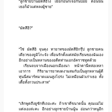
“ลูกชายบ้านมัตสึอิไง เมื่อก่อนก็เจอกันบ่อย ตอนนั้น
เธอก็มัวแต่หลงผู้ชาย”
“มัตสึอิ?”
“ใช่ มัตสึอิ จุนคุง ทายาทของมัตสึอิกรุ๊ป ลูกชายคน
เดียวของยูมิโกะจัง เพื่อนรักตั้งแต่สมัยเรียนของฉันเอง
อีกอย่างเป็นหลานของอดีตท่านเอกอัคราชทูตด้วย
เรียนจบจากเมืองนอกเมืองนา หน้าตานี่หล่อเหลา
เอาการ กิริยามารยาทงดงามสมกับเป็นลูกหลานผู้ดี
หุ่นนี่สมาร์ทมาดแมนสูงโปร่ง ไม่เหมือนผัวเก่าเธอ ทั้ง
เตี้ยทั้งกวนประสาท”
“เลิกพูดถึงยูซักทีเถอะค่ะ ถ้าเขาดีขนาดนั้น คุณแม่ไม่
แต่งเองล่ะคะ อีกอย่างลูกชายบ้านนู้น อ่อนกว่าหนูอีก