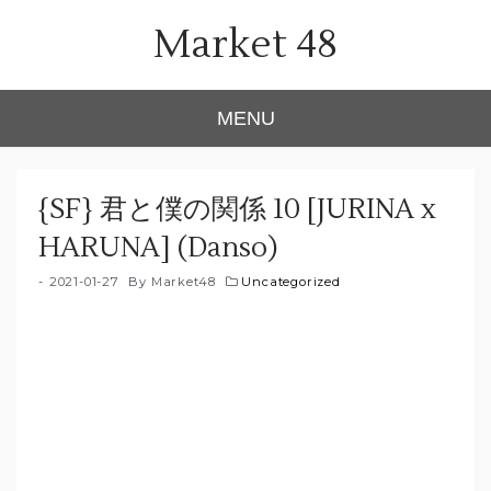
Skip
Market 48
to
content
MENU
{SF} 君と僕の関係 10 [JURINA x
HARUNA] (Danso)
2021-01-27
By
Market48
Uncategorized