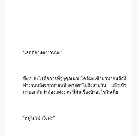
“เธอต้องแต่งงานนะ”
ห๊ะ? อะไรคือการที่จู่ๆคุณนายโคจิมะเข้ามาหากันถึงที่
ทำงานหลังจากหายหน้าหายตาไปถึงสามวัน แล้วเข้า
มาบอกกันว่าต้องแต่งงาน นี่มันเรื่องบ้าอะไรกันเนี่ย
“หนูไม่เข้าใจค่ะ”