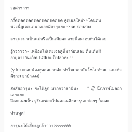
รอค่าาาาา
กรี๊ดดดดดดดดดดดดดดดดดด คู่ดูเอลใหม่>>โดนตบ
ช่วงนี้จูเจอแต่นางเอกมีอายุแฮะ>> ตบรอบสอง
ฮารุนะมาเป็นแม่หรือเป็นเมียคะ อายุน็อครอบกันได้เลย
อู้วววววว~ เหมือนไม่เคยเจอคู่นี้มาก่อนเลย ตื่นเต้น!!!
อายุต่างกันเกือบ10ปีเลยรึเปล่าคะ??
(รูปประกอบน้องจูหล่อมากค่ะ ทำไมเวลาดันโซไม่ทำผม แต่งตัว
ดีๆกะเขาบ้างงง)
สงสัยฮารุนะ จะได้ลูก มากกว่าสามีนะ = =” /// นึกภาพไม่ออก
เลยแฮะ
ถึงจะเคยเห็น จูรินะชอบไปคลอเคลียฮารุนะ บ่อยๆ ก็เถอะ
ท่านทูต!!
ฮารุนะได้เลี้ยงลูกล้าาาา 55555555