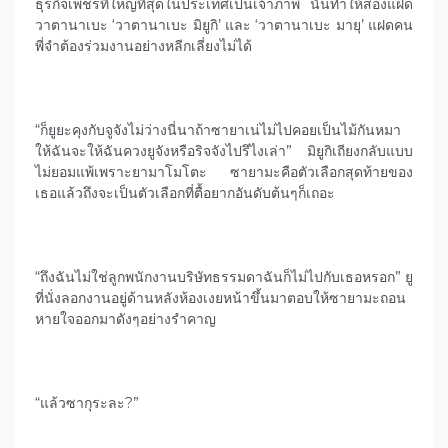
ธุรกิจเพชรที่ใหญ่ที่สุดในประเทศเป็นเจ้าภาพ นั่นทำให้สองแฝด
วาตานาเบะ ‘วาตานาเบะ มิยูกิ’ และ ‘วาตานาเบะ มายุ’ แฝดคน
พี่จำต้องร่วมงานอย่างหลีกเลี่ยงไม่ได้
“ก็ยูยะคุงกับจูจังไม่ว่างนี่นาถ้าซายาเน่ไม่ไปคอยเป็นไม้กันหมา
ให้ฉันจะให้ฉันควงยูจังหรือริจจังไปรึไงเล่า” มิยูกิเถียงกลับแบบ
ไม่ยอมแพ้เพราะยามาโมโตะ ซายามะคือตัวเลือกสุดท้ายของ
เธอแล้วถึงจะเป็นตัวเลือกที่ตื้อยากอันดับต้นๆก็เถอะ
“ถึงฉันไม่ใช่ลูกพนักงานบริษัทธรรมดาฉันก็ไม่ไปกับเธอหรอก” ยู
ที่นั่งลอกงานอยู่ด้านหลังห้องเงยหน้าขึ้นมาตอบให้ซายามะถอน
หายใจออกมาดังๆอย่างรำคาญ
“แล้วซากุระละ?”