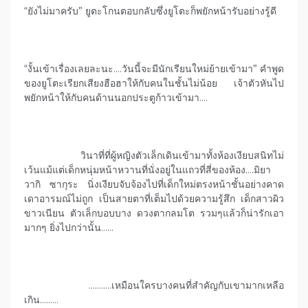
“ยังไม่มาครับ” ยูตะโกนตอบกลับซึ่งยูโตะก็พยักหน้ารับอย่างรู้ดี
“งั้นเข้าเรื่องเลยละนะ….วันนี้จะมีนักเรียนใหม่ย้ายเข้ามา” คำพูด
ของยูโตะเรียกเสียงฮือฮาให้กับคนในชั้นไม่น้อย เจ้าตัวหันไป
พยักหน้าให้กับคนด้านนอกประตูก้าวเข้ามา….
วินาที่ที่ผู้หญิงตัวเล็กเดินเข้ามาทั้งห้องเงียบสนิทไม่
เว้นแม้แต่เด็กหนุ่มหน้าหวานที่นั่งอยู่ในแถวที่สี่ของห้อง….มิยา
วากิ ซากุระ นิ่งเงียบจับจ้องไปที่เด็กใหม่ตรงหน้าชั้นอย่างคาด
เดาอารมณ์ไม่ถูก เป็นสายตาที่เต็มไปด้วยความรู้สึก เด็กสาวผิว
ขาวเนียน ตัวเล็กบอบบาง ดวงตากลมโต รวมๆแล้วก็น่ารักเอา
มากๆ ยิ่งไปกว่านั้น……
………..เหมือนใครบางคนที่สำคัญกับเขามากเหลือ
เกิน………