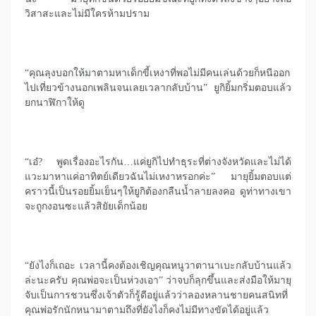
วิสาสะและไม่มีใครห้ามปราม
“คุณลุงบอกให้มาตามหาเด็กขี้เหงาที่พอไม่มีคนเล่นด้วยก็หนีออก
ไปเที่ยวข้างนอกเพลินจนเลยเวลากลับบ้าน” ยูกิยิ้มกริ่มตอบแล้ว
ยกนาฬิกาให้ดู
“เอ๋? พูดเรื่องอะไรกัน…แค่ยูกิไปทำธุระที่ต่างจังหวัดและไม่ได้
แวะมาหาแค่อาทิตย์เดียวฉันไม่เหงาหรอกค่ะ” มายุยิ้มตอบแต่
คราวนี้เป็นรอยยิ้มเย็นๆให้ยูกิต้องกลืนน้ำลายลงคอ ดูท่าทางเขา
จะถูกงอนซะแล้วสิยัยเด็กน้อย
“ยังไงก็เถอะ เวลานี้คงต้องเชิญคุณหนูวาตานาเบะกลับบ้านแล้ว
ล่ะนะครับ คุณพ่อจะเป็นห่วงเอา” ว่าจบก็ลุกขึ้นและส่งมือให้มายุ
จับเป็นการชวนซึ่งเจ้าตัวก็รู้ดีอยู่แล้วว่าลองหลานชายคนสนิทที่
คุณพ่อรักนักหนามาตามถึงที่ยังไงก็คงไม่มีทางขัดได้อยู่แล้ว