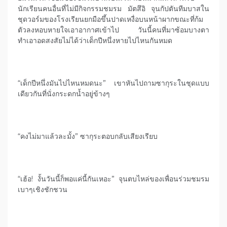
นักเรียนคนอื่นที่ไม่มีกิจกรรมชมรม มัตสึอิ จุนกัปตันทีมบาสใน
ชุดวอร์มของโรงเรียนยกมือขึ้นปาดเหงื่อบนหน้าผากขณะที่ก้ม
ตัวลงหอบหายใจเอาอากาศเข้าไป วันนี้คนที่มาซ้อมบางตา
ทำเอาอดสงสัยไม่ได้ว่าเด็กปีหนึ่งหายไปไหนกันหมด
“เด็กปีหนึ่งมันไปไหนหมดนะ” เขาหันไปถามซากุระในชุดแบบ
เดียวกันที่นั่งกระดกน้ำอยู่ข้างๆ
“คงไม่มาแล้วละมั้ง” ซากุระตอบกลับเสียงเรียบ
“เฮ้อ! งั้นวันนี้ก็พอแค่นี้กันเหอะ” จุนตบไหล่ของเพื่อนร่วมชมรม
เบาๆเชิงชักชวน