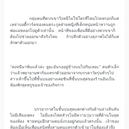
กลุ่มคนที่พวกเขาวิ่งหนีไม่ใช่ใครที่ไหนไกลหรอกก็แค่
เหล่าบอดี้การ์ดของคนตระกูลฝ่ายหญิงที่เด็กหนุ่มหน้าหวานถูก
พ่อแม่หลอกไปดูตัวเท่านั้น…หน้าที่ของเพื่อนที่ดีอย่างพวกเขาก็
ต้องไปช่วยออกมาสิจริงไหม ถ้าปลีกตัวอย่างสุภาพไม่ได้ก็แค่
ลักพาตัวออกมา
“คงหนีมาพ้นแล้วล่ะ ยูยะมันรออยู่ข้างบนไปกันเหอะ” คนตัวเล็ก
ว่าแล้วพยายามพากันแทรกตัวออกมาจากบรรดาวัยรุ่นทั่วๆไป
สาวเท้าขึ้นไปที่ชั้นบนอย่างเคยชินที่ชั้นบนสุดของร้านอันเป็น
ห้องพักสุดหรูของเจ้าของกิจการ
บรรยากาศในชั้นบนสุดแตกต่างกับด้านล่างลิบลับ
ไม่มีเสียงเพลง ไม่มีแสงไฟสลัวๆไม่มีความวุ่นวายที่ด้านในสุด
ของห้อง ชายหนุ่มอีกสามคนนั่งรออยู่ก่อนแล้วตรงนั้น…เจ้าของ
ห้องเมื่อเห็นเพื่อนสนิททั้งสามคนแทรกตัวเข้ามาในห้องแล้วจึง