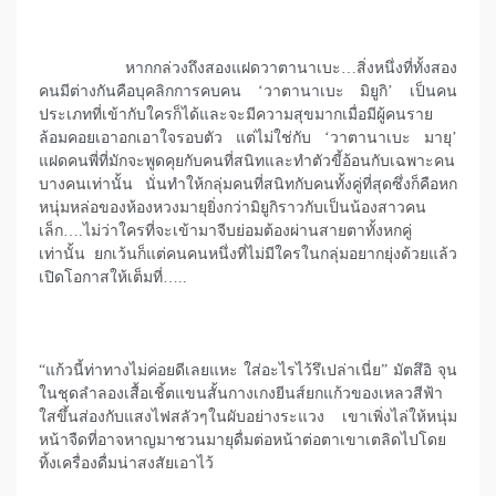
หากกล่วงถึงสองแฝดวาตานาเบะ…สิ่งหนึ่งที่ทั้งสอง
คนมีต่างกันคือบุคลิกการคบคน ‘วาตานาเบะ มิยูกิ’ เป็นคน
ประเภทที่เข้ากับใครก็ได้และจะมีความสุขมากเมื่อมีผู้คนราย
ล้อมคอยเอาอกเอาใจรอบตัว แต่ไม่ใช่กับ ‘วาตานาเบะ มายุ’
แฝดคนพี่ที่มักจะพูดคุยกับคนที่สนิทและทำตัวขี้อ้อนกับเฉพาะคน
บางคนเท่านั้น นั่นทำให้กลุ่มคนที่สนิทกับคนทั้งคู่ที่สุดซึ่งก็คือหก
หนุ่มหล่อของห้องหวงมายุยิ่งกว่ามิยูกิราวกับเป็นน้องสาวคน
เล็ก….ไม่ว่าใครที่จะเข้ามาจีบย่อมต้องผ่านสายตาทั้งหกคู่
เท่านั้น ยกเว้นก็แต่คนคนหนึ่งที่ไม่มีใครในกลุ่มอยากยุ่งด้วยแล้ว
เปิดโอกาสให้เต็มที่…..
“แก้วนี้ท่าทางไม่ค่อยดีเลยแหะ ใส่อะไรไว้รึเปล่าเนี่ย” มัตสึอิ จุน
ในชุดลำลองเสื้อเชิ้ตแขนสั้นกางเกงยีนส์ยกแก้วของเหลวสีฟ้า
ใสขึ้นส่องกับแสงไฟสลัวๆในผับอย่างระแวง เขาเพิ่งไล่ให้หนุ่ม
หน้าจืดที่อาจหาญมาชวนมายุดื่มต่อหน้าต่อตาเขาเตลิดไปโดย
ทิ้งเครื่องดื่มน่าสงสัยเอาไว้