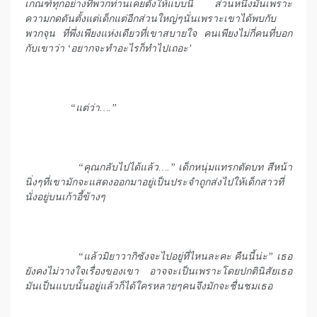
เกณฑ์ทุกอย่างที่พวกท่านเคยตั้งให้แบบนี้ ส่วนหนึ่งมันเพราะ
ความกดดันตั้งแต่เด็กแต่อีกส่วนใหญ่ๆนั่นเพราะเขาได้พบกับ
พวกจุน ที่พึ่งเพียงแห่งเดียวที่เขาสบายใจ คนเพียงไม่กี่คนที่บอก
กับเขาว่า
‘อยากจะทำอะไรก็ทำไปเถอะ’
“แต่ว่า….”
“คุณกลับไปได้แล้ว….” เด็กหนุ่มแทรกตัดบท สีหน้า
นิ่งๆที่เขามักจะแสดงออกมาอยู่เป็นประจำถูกส่งไปให้เด็กสาวที่
นั่งอยู่บนเก้าอี้ข้างๆ
“แล้วมิยาวากิซังจะไปอยู่ที่ไหนละคะ คืนนี้น่ะ” เธอ
ยังคงไม่วางใจเรื่องของเขา อาจจะเป็นเพราะโดยปกตินิสัยเธอ
มันเป็นแบบนั้นอยู่แล้วก็ได้ใครหลายๆคนจึงมักจะชื่นชมเธอ