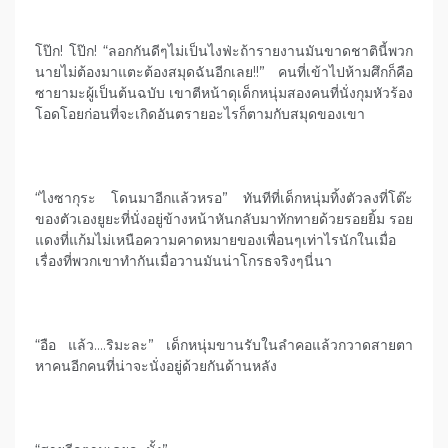
โป๊ก! โป๊ก! “ลอกกันดีๆไม่เป็นไงฟ่ะถ้ารายงานมันขาดชาตินี้พวก
นายไม่ต้องมาแตะต้องสมุดฉันอีกเลย!!” คนที่เข้าไปห้ามศึกก็คือ
ซายามะผู้เป็นต้นฉบับ เขาตีหน้าดุเด็กหนุ่มสองคนที่นั่งกุมหัวร้อง
โอดโอยก่อนที่จะเกิดอันตรายอะไรก็ตามกับสมุดของเขา
“ไงซากุระ โดนมาอีกแล้วหรอ” ทันทีที่เด็กหนุ่มทิ้งตัวลงที่โต๊ะ
ของตัวเองยูยะที่นั่งอยู่ข้างหน้าหันกลับมาทักทายด้วยรอยยิ้ม รอย
แดงที่แก้มไม่เหนือความคาดหมายของเพื่อนๆเท่าไรนักในเมื่อ
เรื่องที่พวกเขาทำกันเมื่อวานมันน่าโกรธจริงๆนี่นา
“อือ แล้ว….ริมะละ” เด็กหนุ่มขานรับในลำคอแล้วกวาดสายตา
หาคนอีกคนที่น่าจะนั่งอยู่ด้วยกันด้านหลัง