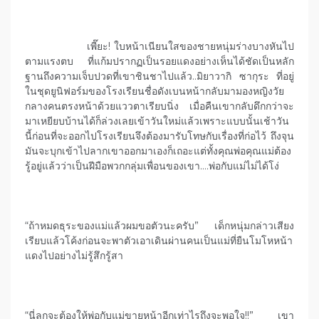
เพี๊ยะ! ใบหน้าเนียนใสของชายหนุ่มร่างบางหันไป
ตามแรงตบ ที่แก้มปรากฏเป็นรอยแดงอย่างเห็นได้ชัดเป็นหลัก
ฐานถึงความเจ็บปวดที่เขาชินชาไปแล้ว..มิยาวากิ ซากุระ ที่อยู่
ในชุดยูนิฟอร์มของโรงเรียนชื่อดังเบนหน้ากลับมามองหญิงวัย
กลางคนตรงหน้าด้วยแววตาเรียบนิ่ง เมื่อคืนเขากลับดึกกว่าจะ
มาเหยียบบ้านได้ก็ล่วงเลยเข้าวันใหม่แล้วเพราะแบบนั้นเช้าวัน
นี้ก่อนที่จะออกไปโรงเรียนจึงต้องมารับโทษกับเรื่องที่ก่อไว้ ถึงจุน
มันจะบุกเข้าไปลากเขาออกมาเองก็เถอะแต่ทั้งคุณพ่อคุณแม่ต้อง
รู้อยู่แล้วว่าเป็นฝีมือพวกกลุ่มเพื่อนของเขา….พ่อกับแม่ไม่ได้โง่
“ถ้าหมดธุระของแม่แล้วผมขอตัวนะครับ” เด็กหนุ่มกล่าวเสียง
เรียบแล้วโค้งก่อนจะพาตัวเอาเดินผ่านคนเป็นแม่ที่ยืนโมโหหน้า
แดงไปอย่างไม่รู้สึกรู้สา
“นี่ลูกจะต้องให้พ่อกับแม่ขายหน้าอีกเท่าไรถึงจะพอใจ!!” เขา