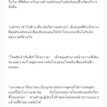
ในวินาทีที่ทั้งสามวิ่งผ่านด้านหลังของไนท์คลับหรูซึ่งเปิดบริการ
ทั้งคืน
“แฮ่กๆๆ เข้าไปสิวะเดี๋ยวมันก็หาเจอหรอก” เด็กหนุ่มที่ตัวเล็กบาง
ที่สุดดันหลังของเพื่อนอีกสองคนให้เข้าไปปะปนกลืนไปกับนัก
ท่องราตรีด้านใน
“โทษทีแล้วกันที่ทำให้วุ่นวาย” เด็กหนุ่มตัวบางหน้าหวานที่เดิน
ชะลอความเร็วอยู่ตรงกลางหันไปเอ่ยขอโทษกับเพื่อนสนิทอีก
สองคน
“เอาเหอะน่าถึงนายจะเป็นลูกชายนักการทูตแต่ไอ้การนัดดูตัว
แบบนี้มันโบราณชะมัด ฉันไม่ปล่อยนายโดนจับแต่งกับใคร
ที่ไหนหรอก” ชายตัวสูงผู้เดินรั้งท้ายตบไหล่คนหน้าหวานแปะๆ
แล้วขยี้หัวอย่างหมั่นไส้