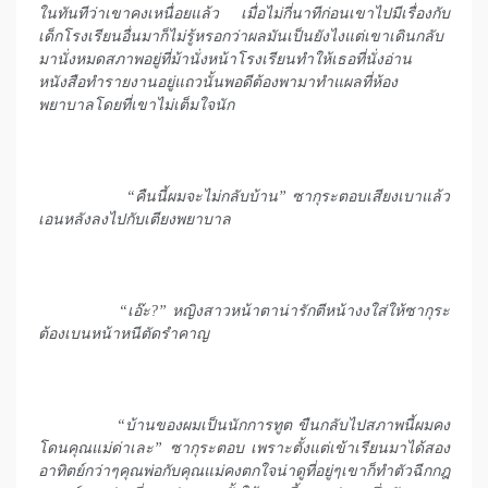
ในทันทีว่าเขาคงเหนื่อยแล้ว เมื่อไม่กี่นาทีก่อนเขาไปมีเรื่องกับ
เด็กโรงเรียนอื่นมาก็ไม่รู้หรอกว่าผลมันเป็นยังไงแต่เขาเดินกลับ
มานั่งหมดสภาพอยู่ที่ม้านั่งหน้าโรงเรียนทำให้เธอที่นั่งอ่าน
หนังสือทำรายงานอยู่แถวนั้นพอดีต้องพามาทำแผลที่ห้อง
พยาบาลโดยที่เขาไม่เต็มใจนัก
“คืนนี้ผมจะไม่กลับบ้าน” ซากุระตอบเสียงเบาแล้ว
เอนหลังลงไปกับเตียงพยาบาล
“เอ๊ะ
?” หญิงสาวหน้าตาน่ารักตีหน้างงใส่ให้ซากุระ
ต้องเบนหน้าหนีตัดรำคาญ
“บ้านของผมเป็นนักการทูต ขืนกลับไปสภาพนี้ผมคง
โดนคุณแม่ด่าเละ” ซากุระตอบ เพราะตั้งแต่เข้าเรียนมาได้สอง
อาทิตย์กว่าๆคุณพ่อกับคุณแม่คงตกใจน่าดูที่อยู่ๆเขาก็ทำตัวฉีกกฎ