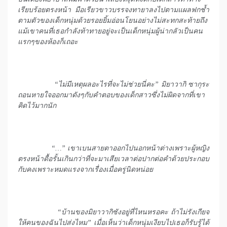
เรียบร้อยตรงหน้า มือเรียวขาวบรรจงทายาลงไปตามแผลฟกช้ำ
ตามตัวของเด็กหนุ่มด้วยรอยยิ้มอ่อนโยนอย่างไม่สะทกสะท้ายถึง
แม้เขาคนที่เธอกำลังท้าทายอยู่จะเป็นเด็กหนุ่มผู้น่ากลัวเป็นคน
แรกๆของห้องก็เถอะ
“ไม่มีเหตุผลอะไรที่จะไม่ช่วยนี่คะ” มิยาวากิ ซากุระ
ถอนหายใจออกมาดังๆกับคำตอบของเด็กสาวซึ่งไม่ผิดจากที่เขา
คิดไว้มากนัก
“…” เขาเบนสายตาออกไปนอกหน้าต่างเพราะผู้หญิง
ตรงหน้าดื้อรั้นเกินกว่าที่จะมาเสียเวลาต่อปากต่อคำด้วยประกอบ
กับคงเพราะหมดแรงจากเรื่องเมื่อครู่นิดหน่อย
“บ้านของมิยาวากิซังอยู่ที่ไหนหรอคะ ถ้าไม่รังเกียจ
ให้คนของฉันไปส่งไหม” เมื่อเห็นว่าเด็กหนุ่มเงียบไปเธอก็รับรู้ได้