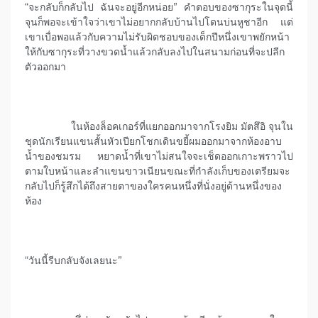
“จะกลับก็กลับไป ฉันจะอยู่อีกหน่อย” คำตอบของซากุระในจุดนี้
จุนก็พอจะเข้าใจว่าเขาไม่อยากกลับบ้านไปโดนบ่นหูชาอีก แต่
เขาเบื่อพอแล้วกับความไม่รับผิดชอบของเด็กปีหนึ่งเขาพยักหน้า
ให้กับซากุระที่วางขวดน้ำแล้วกลับลงไปในสนามก่อนที่จะปลีก
ตัวออกมา
ในห้องล็อคเกอร์ที่แยกออกมาจากโรงยิม มัตสึอิ จุนใน
ชุดนักเรียนแขนสั้นหัวเปียกโชกเดินขยี้ผมออกมาจากห้องอาบ
น้ำของชมรม หยาดน้ำที่เขาไม่สนใจจะเช็ดออกเกาะพราวไป
ตามใบหน้าและลำแขนขาวเนียนขณะที่กำลังเก็บของเตรียมจะ
กลับไปก็รู้สึกได้ถึงสายตาของใครคนหนึ่งที่นั่งอยู่ด้านหนึ่งของ
ห้อง
“วันนี้รีบกลับจังเลยนะ”