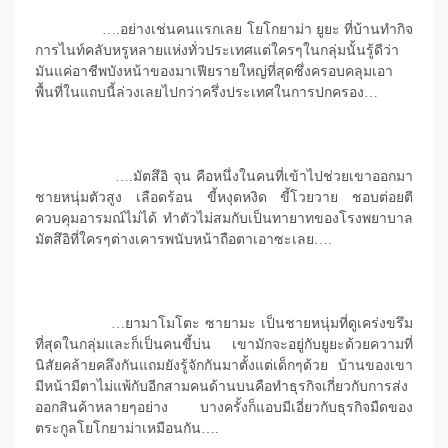
….อย่างเช่นคนแรกเลย โยโกยาม่า ยูยะ ที่บ้านทำกิจ
การไนท์คลับหรูหลายแห่งทั่วประเทศแต่ใครๆในกลุ่มนั้นรู้ดีว่า
มันแค่อาชีพบังหน้าของมาเฟียรายใหญ่ที่สุดซึ่งครอบคลุมเอา
พื้นที่ในแถบนี้ล่วงเลยไปกว่าครึ่งประเทศในการปกครอง…
….มัตสึอิ จุน คือหนึ่งในคนที่เข้าไปช่วยเขาออกมา
ชายหนุ่มตัวสูง เลือดร้อน ขี้หงุดหงิด ขี้โวยวาย ชอบต่อยตี
ควบคุมอารมณ์ไม่ได้ ทำตัวไม่สมกับเป็นทายาทของโรงพยาบาล
มัตสึอิที่ใครๆต่างเคารพนับหน้าถือตาเอาซะเลย….
…ยามาโมโตะ ซายามะ เป็นชายหนุ่มที่ดูเคร่งขรึม
ที่สุดในกลุ่มและก็เป็นคนขี้บ่น เขามักจะอยู่กับยูยะด้วยความที่
นิสัยคล้ายคลึงกันแถมยังรู้จักกันมาตั้งแต่เด็กๆด้วย บ้านของเขา
มีหน้ามีตาไม่แพ้กับอีกสามคนด้านบนคือทำธุรกิจเกี่ยวกับการส่ง
ออกสินค้าหลายๆอย่าง บางครั้งก็แอบมีเอี่ยวกับธุรกิจมืดของ
ตระกูลโยโกยาม่าเหมือนกัน….