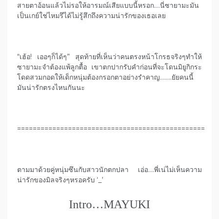
สายตาอ้อนแล้วไม่รอให้อารมณ์เสียแบบนี้หรอก….นี่ซายามะมัน
เป็นเกย์ใช่ไหมรึได้ไม่รู้สึกถึงความน่ารักของเธอเลย
“เฮ้อ! เออๆก็ได้ๆ” สุดท้ายที่เห็นว่าคนตรงหน้าโกรธจริงๆทำให้
ซายามะจำต้องแพ้ลูกตื้อ เขาตกปากรับคำก่อนที่จะโดนมิยูกิกระ
โดดสวมกอดให้เด็กหนุ่มต้องกรอกตาอย่างรำคาญ……..ยัยคนนี้
มันน่ารักตรงไหนกันนะ
================================================
ตามมาด้วยคู่หนุ่มซึนกับสาวนักตกปลา เอ่อ….พี่เน่ไม่เห็นความ
น่ารักของมิลจริงๆหรอครับ ‘_’
Intro…MAYUKI