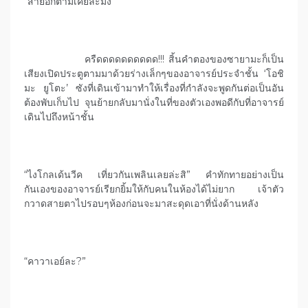
“สายอีกตามเคยละมั้ง”
ครืดดดดดดดดดด!!! สิ้นคำตองของซายามะก็เป็น
เสียงเปิดประตูตามมาด้วยร่างเล็กๆของอาจารย์ประจำชั้น ‘โอชิ
มะ ยูโตะ’ ซังที่เดินเข้ามาทำให้เรื่องที่กำลังจะพูดกันต่อเป็นอัน
ต้องพับเก็บไป จุนย้ายกลับมานั่งในที่ของตัวเองพอดีกับที่อาจารย์
เดินไปถึงหน้าชั้น
“ไงโกลเด้นวีค เที่ยวกันเพลินเลยล่ะสิ” คำทักทายอย่างเป็น
กันเองของอาจารย์เรียกยิ้มให้กับคนในห้องได้ไม่ยาก เจ้าตัว
กวาดสายตาไปรอบๆห้องก่อนจะมาสะดุดเอาที่นั่งด้านหลัง
“คาวาเอย์ละ?”