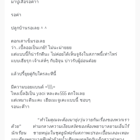
มาปูเสื่อรอค่าา
รอค่า
ปลูกบ้านรอเลย ^ ^
ตอกเสาเข็มรอเลย
ว่า…เบื้ลออเป็นเกย์!! ไม่นะม่ายยย
แต่แบบนี้ก็น่ารักดีนะ ไม่ค่อยได้เห็นจูจังในสภาพนี้เท่าไหร่
แบบเฮียรุก เจ้าเล่ห์ๆ กับอิจุน บ่าวรับผู้อ่อนด๋อย
แล้วปรี้ยุยคู่กับใครละทีนี้
มีความบอยแบนด์ =\\\\=
ไหงเบิ้ลอิเป็น yaoi หละคะ555 ตกใจเลย
แต่เหมาะดีนะคะ เฮียเมะจูเคะแบบนี้ ชอบๆ
รอนะค๊าา
“ทำไมคุณจะต้องมายุ่งวุ่นวายกันเรื่องของพวกเรา
ด้วย” ท่ามกลางความเงียบสงัดของห้องพยาบาลยามเย็นไร้
นักเรียน ชายหนุ่มในชุดยูนิฟอร์มสภาพเปรอะเปื้อนเลอะเทอะ
บนเตียงพยาบาลพึมพำด้วยน้ำเสียงหงุดหงิดกับเด็กสาวท่าทาง