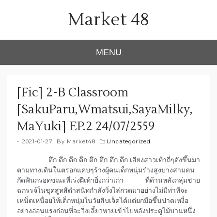
Skip
Market 48
to
content
MENU
[Fic] 2-B Classroom
[SakuParu,Wmatsui,SayaMilky,
MaYuki] EP.2 24/07/2559
2021-01-27
By
Market48
Uncategorized
ตึก ตึก ตึก ตึก ตึก ตึก ตึก ตึก เสียงสาวเท้าถี่ๆดังขึ้นมา
ตามทางเดินในตรอกแคบๆร้างผู้คนเด็กหนุ่มร่างสูงบางสามคน
กัดฟันกรอดขณะที่เร่งฝีเท้ายิ่งกว่าเก่า ที่ด้านหลังกลุ่มชาย
ฉกรรจ์ในชุดสูทสีดำสนิทกำลังวิ่งไล่กวดมาอย่างไม่มีท่าทีจะ
เหน็ดเหนื่อยให้เด็กหนุ่มในวัยสิบเจ็ดได้แต่ยกมือขึ้นปาดเหงื่อ
อย่างอ่อนแรงก่อนที่จะวิ่งเลี้ยวหายเข้าไปหลังประตูไม้บานหนึ่ง