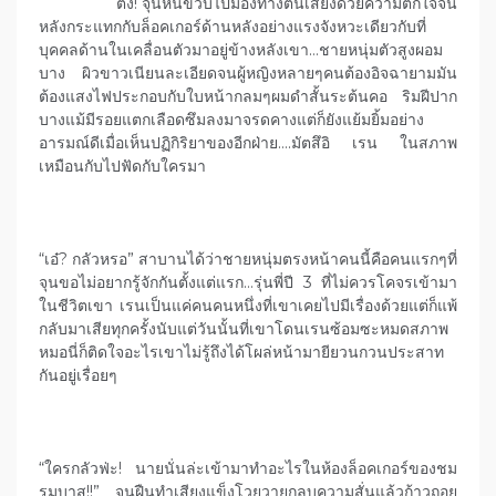
ตึ่ง! จุนหันขวับไปมองทางต้นเสียงด้วยความตกใจจน
หลังกระแทกกับล็อคเกอร์ด้านหลังอย่างแรงจังหวะเดียวกับที่
บุคคลด้านในเคลื่อนตัวมาอยู่ข้างหลังเขา…ชายหนุ่มตัวสูงผอม
บาง ผิวขาวเนียนละเอียดจนผู้หญิงหลายๆคนต้องอิจฉายามมัน
ต้องแสงไฟประกอบกับใบหน้ากลมๆผมดำสั้นระต้นคอ ริมฝีปาก
บางแม้มีรอยแตกเลือดซึมลงมาจรดคางแต่ก็ยังแย้มยิ้มอย่าง
อารมณ์ดีเมื่อเห็นปฏิกิริยาของอีกฝ่าย….มัตสึอิ เรน ในสภาพ
เหมือนกับไปฟัดกับใครมา
“เอ๋? กลัวหรอ” สาบานได้ว่าชายหนุ่มตรงหน้าคนนี้คือคนแรกๆที่
จุนขอไม่อยากรู้จักกันตั้งแต่แรก…รุ่นพี่ปี 3 ที่ไม่ควรโคจรเข้ามา
ในชีวิตเขา เรนเป็นแค่คนคนหนึ่งที่เขาเคยไปมีเรื่องด้วยแต่ก็แพ้
กลับมาเสียทุกครั้งนับแต่วันนั้นที่เขาโดนเรนซ้อมซะหมดสภาพ
หมอนี่ก็ติดใจอะไรเขาไม่รู้ถึงได้โผล่หน้ามายียวนกวนประสาท
กันอยู่เรื่อยๆ
“ใครกลัวฟ่ะ! นายนั่นล่ะเข้ามาทำอะไรในห้องล็อคเกอร์ของชม
รมบาส!!” จุนฝืนทำเสียงแข็งโวยวายกลบความสั่นแล้วก้าวถอย