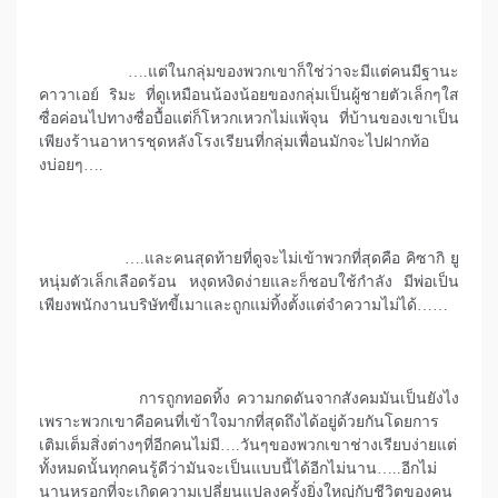
….แต่ในกลุ่มของพวกเขาก็ใช่ว่าจะมีแต่คนมีฐานะ
คาวาเอย์ ริมะ ที่ดูเหมือนน้องน้อยของกลุ่มเป็นผู้ชายตัวเล็กๆใส
ซื่อค่อนไปทางซื่อบื้อแต่ก็โหวกเหวกไม่แพ้จุน ที่บ้านของเขาเป็น
เพียงร้านอาหารชุดหลังโรงเรียนที่กลุ่มเพื่อนมักจะไปฝากท้อ
งบ่อยๆ….
….และคนสุดท้ายที่ดูจะไม่เข้าพวกที่สุดคือ คิซากิ ยู
หนุ่มตัวเล็กเลือดร้อน หงุดหงิดง่ายและก็ชอบใช้กำลัง มีพ่อเป็น
เพียงพนักงานบริษัทขี้เมาและถูกแม่ทิ้งตั้งแต่จำความไม่ได้……
การถูกทอดทิ้ง ความกดดันจากสังคมมันเป็นยังไง
เพราะพวกเขาคือคนที่เข้าใจมากที่สุดถึงได้อยู่ด้วยกันโดยการ
เติมเต็มสิ่งต่างๆที่อีกคนไม่มี….วันๆของพวกเขาช่างเรียบง่ายแต่
ทั้งหมดนั้นทุกคนรู้ดีว่ามันจะเป็นแบบนี้ได้อีกไม่นาน…..อีกไม่
นานหรอกที่จะเกิดความเปลี่ยนแปลงครั้งยิ่งใหญ่กับชีวิตของคน