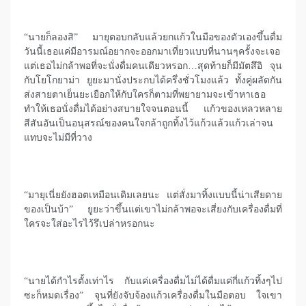
“นายก็ลองสิ” มายุตอบกลับแล้วยกแก้วในมือของตัวเองขึ้นดื่ม
วันนี้เธอแค่มีอารมณ์อยากจะออกมาเที่ยวแบบที่นานๆครั้งจะเจอ
แต่เธอไม่กล้าพอที่จะนั่งดื่มคนเดียวหรอก…สุดท้ายก็มีมัตสึอิ จุน
กับโยโกยาม่า ยูยะมานั่งประกบได้ครึ่งชั่วโมงแล้ว ทั้งคู่ผลัดกัน
ส่งสายตาเย็นยะเยือกให้กับใครก็ตามที่พยายามจะเข้าหาเธอ
ทำให้เธอนั่งดื่มได้อย่างสบายใจจนตอนนี้ แก้วของเหลวหลาย
สีสันอันเป็นอนุสรณ์ของคนใจกล้าถูกทิ้งไว้แก้วแล้วแก้วเล่าจน
แทบจะไม่มีที่วาง
“มายุเนี่ยยังฮอตเหมือนเดิมเลยนะ แต่สั่งมาทิ้งแบบนี้น่าเสียดาย
ของเป็นบ้า” ยูยะว่าขึ้นแต่เขาไม่กล้าพอจะเสี่ยงกับเครื่องดื่มที่
ใครจะใส่อะไรไว้รึเปล่าหรอกนะ
“นายได้กำไรตั้งเท่าไร กับแค่เครื่องดื่มไม่ได้ดื่มแค่กี่แก้วทิ้งๆไป
ซะก็หมดเรื่อง” จุนที่ยังจับจ้องแก้วเครื่องดื่มในมือตอบ ใจเขา