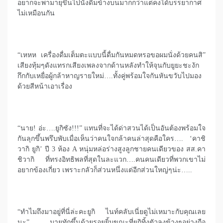
อยากจะพามายุขึ้นไปนั่งดื่มข้างบนมากกว่าแต่คงได้บรรยากาศ
ไม่เหมือนกัน
“เหหห เครื่องดื่มเต็มตะแบบนี้ดื่มกันหมดหรอขอผมนั่งด้วยคนสิ”
เสียงทุ้มๆดังแทรกเสียงเพลงจากด้านหลังทำให้จุนกับยูยะชะงัก
กึกกับเหยื่อผู้กล้าหาญรายใหม่….ทั้งคู่พร้อมใจกันหันขวับไปมอง
ด้วยสีหน้าเอาเรื่อง
“นาย! อ่ะ….ยูกิซัง!!!” แทนที่จะได้ด่าสวนได้เป็นอันต้องพร้อมใจ
กันลุกขึ้นพรึบพับเมื่อเห็นว่าคนใจกล้าคนล่าสุดคือใคร…. ‘คาชิ
วากิ ยูกิ’ ปี 3 ห้อง A หนุ่มหล่อร่างสูงลูกชายคนเดียวของ สส.คา
ชิวากิ ที่ทรงอิทธิพลที่สุดในละแวก….คนคนเดียวที่พวกเขาไม่
อยากข้องเกี่ยว เพราะกลัวก็ส่วนหนึ่งแต่อีกส่วนใหญ่ๆน่ะ…..
“ทำไมถึงมาอยู่ที่นี่ล่ะคะยูกิ ไนท์คลับเนี่ยดูไม่เหมาะกับคุณเลย
นะ” มายุทักขึ้นด้วยรอยยิ้มขณะที่ยูกิทิ้งตัวลงข้างๆอย่างถือ