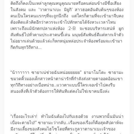
คิดถึงก็คงเป็นเหล่าลูกคุณหนูคุณนายหรือคนค่อนข้างมีชื่อเสียง
ในสังคม และ ‘วาตานาเบะ มิยูกิ’ สาวฮอตอันดับต้นๆของห้อง
คนเป็นใครคนแรกๆที่จะถูกนึกถึง แต่ใครก็ตามที่จะเข้ามาจีบคง
ต้องคิดแล้วคิดอีกว่าควรจะเข้าไปทักทายได้จังหวะเวลาไหน
เพราะถึงแม้นักตกปลาแห่งห้อง 2-B จะชอบบริหารเสน่ห์ ผูก
สัมพันธ์ไปทั่วตามประสาคนขี้เล่น มนุษย์สัมพันธ์ดีแต่หากเจ้าตัว
ไม่อยากเล่นด้วยแล้วล่ะก็หกหนุ่มหล่อประจำห้องพร้อมจะเข้ามา
กีดกันทุกวิถีทาง….
“น้าาาาาา ซายาเน่ช่วยฉันหน่อยยยยย” ยามาโมโตะ ซายามะ
ขมวดคิ้วมองเด็กสาวหน้าตาน่ารักที่กำลังส่งสายตาออดอ้อนเขา
ทุกวิถีทางอย่างเบื่อหน่าย…แววตาแบบนี้ใครเจอเข้าไปคงรีบ
สนองสิ่งที่เจ้าตัวต้องการให้ทันทีแต่คงไม่ใช่เขาคนนึงล่ะ
“เรื่องอะไรเล่า! ทำไมฉันต้องไปกับเธอด้วย งานพวกนั้นมันน่า
เบื่อจะตายไป!” ซายามะว่ากลับ…เรื่องของเรื่องก็คือสุดสัปดาห์จะ
มีงานเลี้ยงของสังคมไฮโซโดยที่ตระกูลวาตานาเบะเจ้าของ