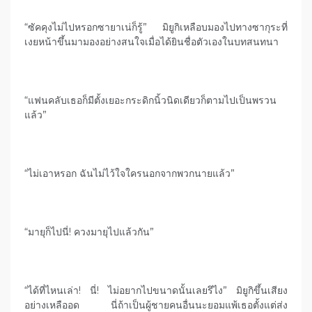
“ซัคคุงไม่ไปหรอกซายาเน่ก็รู้” มิยูกิเหลือบมองไปทางซากุระที่
เงยหน้าขึ้นมามองอย่างสนใจเมื่อได้ยินชื่อตัวเองในบทสนทนา
“แฟนคลับเธอก็มีตั้งเยอะกระดิกนิ้วนิดเดียวก็ตามไปเป็นพรวน
แล้ว”
“ไม่เอาหรอก ฉันไม่ไว้ใจใครนอกจากพวกนายแล้ว”
“มายุก็ไปนี่! ควงมายุไปแล้วกัน”
“ได้ที่ไหนเล่า! นี่! ไม่อยากไปขนาดนั้นเลยรึไง” มิยูกิขึ้นเสียง
อย่างเหลืออด นี่ถ้าเป็นผู้ชายคนอื่นนะยอมแพ้เธอตั้งแต่ส่ง