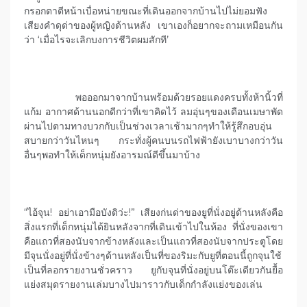
กรอกตาตีหน้าเบื่อหน่ายขณะที่เดินออกจากบ้านไปไม่ยอมฟัง
เสียงคำดุด่าของผู้หญิงด้านหลัง เขาเองก็อยากจะถามเหมือนกัน
ว่า ‘เมื่อไรจะเลิกบงการชีวิตผมสักที’
พอออกมาจากบ้านพร้อมด้วยรอยแดงครบทั้งห้านิ้วที่
แก้ม อากาศด้านนอกดีกว่าที่เขาคิดไว้ ลมอุ่นๆของเดือนเมษาพัด
ผ่านไปตามทางบวกกับเป็นช่วงเวลาเช้ามากๆทำให้รู้สึกอบอุ่น
สบายกว่าวันไหนๆ กระทั่งผู้คนบนรถไฟฟ้ายังเบาบางกว่าวัน
อื่นๆพอทำให้เด็กหนุ่มยังอารมณ์ดีขึ้นมาบ้าง
“ไอ้จุน! อย่าเอามือบังดิว่ะ!” เสียงก่นด่าของยูที่นั่งอยู่ด้านหลังคือ
สิ่งแรกที่เด็กหนุ่มได้ยินหลังจากที่เดินเข้าไปในห้อง ที่นั่งของเขา
คือแถวที่สองนับจากข้างหลังและเป็นแถวที่สองนับจากประตูโดย
มีจุนนั่งอยู่ที่นั่งข้างๆด้านหลังเป็นที่ของริมะกับยูที่ตอนนี้ถูกจุนใช้
เป็นที่ลอกรายงานชั่วคราว ยูกับจุนที่นั่งอยู่บนโต๊ะเดียวกันยื้อ
แย่งสมุดรายงานเล่มบางไปมาราวกับเด็กกำลังแย่งของเล่น