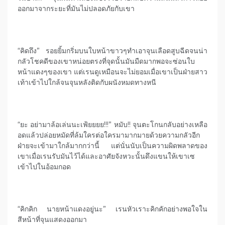
ออกมาจากระยะที่มันไม่ปลอดภัยกับเขา
“คิดถึง” รอยยิ้มกริ่มบนใบหน้าขาวๆทำเอาจุนเลือดสูบฉีดจนน่า
กลัวโชคดีของเขาหน่อยตรงที่จุดนั้นมันมืดมากพอจะซ่อนใบ
หน้าแดงๆของเขา แต่เรนดูเหมือนจะไม่ยอมเมื่อเขาเป็นฝ่ายสาว
เท้าเข้าไปใกล้จนจุนหลังติดกับผนังหมดทางหนี
“ยะ อย่ามาล้อเล่นนะเฟ้ยยยย!!!” หมับ!! จุนตะโกนกลับอย่างเหลือ
อดแล้วปล่อยหมัดที่ล้มใครต่อใครมามากมายด้วยความกลัวอีก
ฝ่ายจะเข้ามาใกล้มากกว่านี้ แต่นั่นนับเป็นความผิดพลาดของ
เขาเมื่อเรนรับมันไว้ได้และอาศัยจังหวะนั้นดึงแขนให้เขาเซ
เข้าไปในอ้อมกอด
“คิกคิก นายหน้าแดงอยู่นะ” เรนหัวเราะคิกคักอย่างพอใจใน
สีหน้าที่จุนแสดงออกมา