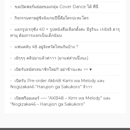
ขอเปิดฟอรั่มย่อยของกลุ่ม Cover Dance ได้ ที่นี่
กิจกรรมทายคู่ชิงจังเกนปีนี้คือใครปะทะใคร
แลกรูปเรกุซิง 40 + รูปหนังสือเลือกตั้งค่ะ มีจูรินะ เรนัจจิ ฮารุ
ทามุ ต้องการแลกเป็นเด็กนัมบ
แฟนคลับ 48 อยู่จังหวัดไหนกันบ้าง ?
เย้ๆๆๆ คลิปมาแล้วค่าาา (มาแค่ส่วนนึ่งนะ)
เปิดรับสมัครสมาชิกใหม่!!! อย่าช้านะคะ >< ♥
เปิดรับ Pre-order Akb48 Kami wa Melody และ
Nogizaka46 “Harujion ga Sakukoro” จ้าาา
เปิดพรีออเดอร์ —– “AKB48 – Kimi wa Melody” และ
“Nogizaka46 – Harujion ga Sakukoro”