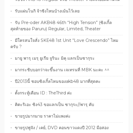
รับแผ่นโนกิ จ้าซิงไหนบ้างเม้นไว้เลย
รับ Pre-oder AKB48 46th “High Tension” (ซิงเกิ้ล
สุดท้ายของ Paruru) Regular, Limited, Theater
มีใครสนใจสั่ง SKE48 1st Unit “Love Crescendo” ไหม
ครับ ?
มายู พารุ เมรุ ยูเรีย จูรินะ มิคุ แลกเป็นซากุระ
มากระชิบบอกว่าจะขึ้นงาน เจเทรนที่ MBK นะคะ ^^
ปี2013นี้ ชอบซิงเกิ้ลไหนของakb48 มากที่สุดคะ
ตั้งกระทู้เตือน ID : TheThird ค่ะ
คิตะริเอะ ซิง43 ขอแลกเป็น ซากุระ//พารุ คับ
ขายรูปมากมาย ราคาไม่แพงค่ะ
ขายรูปฟูจัง / เคย์, DVD คอนขาวแดงปี 2012 มือสอง