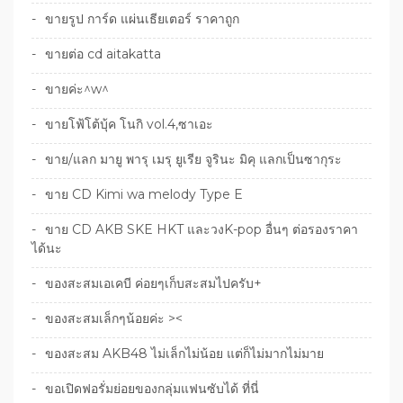
ขายรูป การ์ด แผ่นเธียเตอร์ ราคาถูก
ขายต่อ cd aitakatta
ขายค่ะ^w^
ขายโฟ้โต้บุ้ค โนกิ vol.4,ซาเอะ
ขาย/แลก มายู พารุ เมรุ ยูเรีย จูรินะ มิคุ แลกเป็นซากุระ
ขาย CD Kimi wa melody Type E
ขาย CD AKB SKE HKT และวงK-pop อื่นๆ ต่อรองราคา
ได้นะ
ของสะสมเอเคบี ค่อยๆเก็บสะสมไปครับ+
ของสะสมเล็กๆน้อยค่ะ ><
ของสะสม AKB48 ไม่เล็กไม่น้อย แต่ก็ไม่มากไม่มาย
ขอเปิดฟอรั่มย่อยของกลุ่มแฟนซับได้ ที่นี่