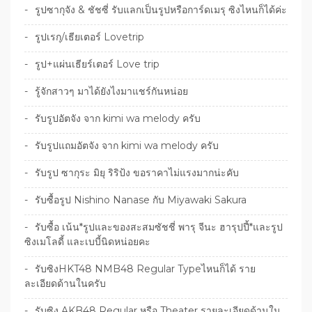
รูปซากุจัง & ชัชซี่ รับแลกเป็นรูปหรือการ์ดเมรุ ซิงไหนก็ได้ค่ะ
รูปเรกุ/เธียเตอร์ Lovetrip
รูป+แผ่นเธียร์เตอร์ Love trip
รู้จักสาวๆ มาได้ยังไงมาแชร์กันหน่อย
รับรูปอัตจัง จาก kimi wa melody ครับ
รับรูปแถมอัตจัง จาก kimi wa melody ครับ
รับรูป ซากุระ มิยุ ริริป้ง ขอราคาไม่แรงมากน่ะคับ
รับซื้อรูป Nishino Nanase กับ Miyawaki Sakura
รับซื้อ เน้น*รูปและของสะสมซัชชี่ พารุ จีนะ ฮารุปปี้*และรูป
ซิงเมโลดี้ และเบบี้นิดหน่อยคะ
รับซิงHKT48 NMB48 Regular Typeไหนก็ได้ ราย
ละเอียดด้านในครับ
รับซิง AKB48 Regular หรือ Theater รายละเอียดด้านใน