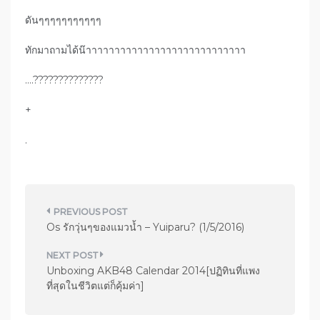
ดันๆๆๆๆๆๆๆๆๆๆๆ
ทักมาถามได้น๊าาาาาาาาาาาาาาาาาาาาาาาาาาาา
….??????????????
+
.
แ
Os รักวุ่นๆของแมวน้ำ – Yuiparu? (1/5/2016)
น
ะ
Unboxing AKB48 Calendar 2014[ปฏิทินที่แพง
แ
ที่สุดในชีวิตแต่ก็คุ้มค่า]
น