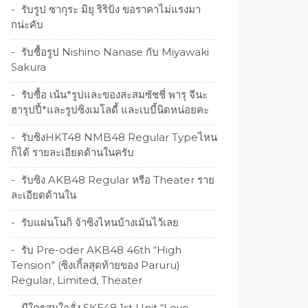
รับรูป ซากุระ มิยุ ริริป้ง ขอราคาไม่แรงมา
กน่ะคับ
รับซื้อรูป Nishino Nanase กับ Miyawaki
Sakura
รับซื้อ เน้น*รูปและของสะสมซัชชี่ พารุ จีนะ
ฮารุปปี้*และรูปซิงเมโลดี้ และเบบี้นิดหน่อยคะ
รับซิงHKT48 NMB48 Regular Typeไหน
ก็ได้ รายละเอียดด้านในครับ
รับซิง AKB48 Regular หรือ Theater ราย
ละเอียดด้านใน
รับแผ่นโนกิ จ้าซิงไหนบ้างเม้นไว้เลย
รับ Pre-oder AKB48 46th “High
Tension” (ซิงเกิ้ลสุดท้ายของ Paruru)
Regular, Limited, Theater
มีใครสนใจสั่ง SKE48 1st Unit “Love