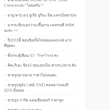
Crescendo” ไหมครับ ?
มายู พารุ เมรุ ยูเรีย จูรินะ มิคุ แลกเป็นซากุระ
มากระชิบบอกว่าจะขึ้นงาน เจเทรนที่ MBK
นะคะ ^^
ปี2013นี้ ชอบซิงเกิ้ลไหนของakb48 มาก
ที่สุดคะ
ตั้งกระทู้เตือน ID : TheThird ค่ะ
คิตะริเอะ ซิง43 ขอแลกเป็น ซากุระ//พารุ คับ
ขายรูปมากมาย ราคาไม่แพงค่ะ
ขายรูปฟูจัง / เคย์, DVD คอนขาวแดงปี
2012 มือสอง
ขายรูป การ์ด แผ่นเธียเตอร์ ราคาถูก
ขายต่อ cd aitakatta