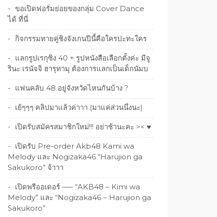
ขอเปิดฟอรั่มย่อยของกลุ่ม Cover Dance
ได้ ที่นี่
กิจกรรมทายคู่ชิงจังเกนปีนี้คือใครปะทะใคร
แลกรูปเรกุซิง 40 + รูปหนังสือเลือกตั้งค่ะ มีจู
รินะ เรนัจจิ ฮารุทามุ ต้องการแลกเป็นเด็กนัมบ
แฟนคลับ 48 อยู่จังหวัดไหนกันบ้าง ?
เย้ๆๆๆ คลิปมาแล้วค่าาา (มาแค่ส่วนนึ่งนะ)
เปิดรับสมัครสมาชิกใหม่!!! อย่าช้านะคะ >< ♥
เปิดรับ Pre-order Akb48 Kami wa
Melody และ Nogizaka46 “Harujion ga
Sakukoro” จ้าาา
เปิดพรีออเดอร์ —– “AKB48 – Kimi wa
Melody” และ “Nogizaka46 – Harujion ga
Sakukoro”