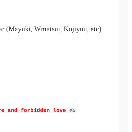
ar
(
Mayuki, Wmatsui, Kojiyuu, etc
)
re and forbidden love
ค่ะ