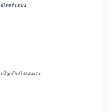
้คือโพสต้นฉบับ
เว็บที่ถูกก๊อปไปลงนะคะ