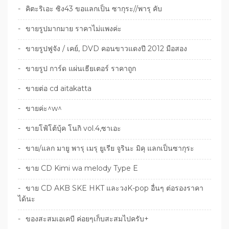
คิตะริเอะ ซิง43 ขอแลกเป็น ซากุระ//พารุ คับ
ขายรูปมากมาย ราคาไม่แพงค่ะ
ขายรูปฟูจัง / เคย์, DVD คอนขาวแดงปี 2012 มือสอง
ขายรูป การ์ด แผ่นเธียเตอร์ ราคาถูก
ขายต่อ cd aitakatta
ขายค่ะ^w^
ขายโฟ้โต้บุ้ค โนกิ vol.4,ซาเอะ
ขาย/แลก มายู พารุ เมรุ ยูเรีย จูรินะ มิคุ แลกเป็นซากุระ
ขาย CD Kimi wa melody Type E
ขาย CD AKB SKE HKT และวงK-pop อื่นๆ ต่อรองราคา
ได้นะ
ของสะสมเอเคบี ค่อยๆเก็บสะสมไปครับ+