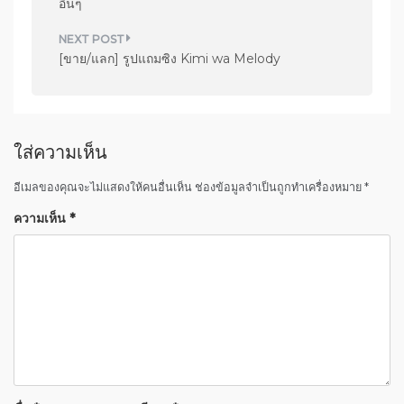
อื่นๆ
ะ
แ
[ขาย/แลก] รูปแถมซิง Kimi wa Melody
น
ว
เ
ใส่ความเห็น
รื่
อ
อีเมลของคุณจะไม่แสดงให้คนอื่นเห็น
ช่องข้อมูลจำเป็นถูกทำเครื่องหมาย
*
ง
ความเห็น
*