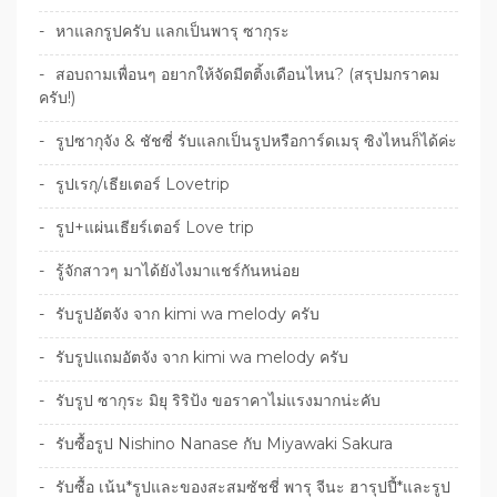
หาแลกรูปครับ แลกเป็นพารุ ซากุระ
สอบถามเพื่อนๆ อยากให้จัดมีตติ้งเดือนไหน? (สรุปมกราคม
ครับ!)
รูปซากุจัง & ชัชซี่ รับแลกเป็นรูปหรือการ์ดเมรุ ซิงไหนก็ได้ค่ะ
รูปเรกุ/เธียเตอร์ Lovetrip
รูป+แผ่นเธียร์เตอร์ Love trip
รู้จักสาวๆ มาได้ยังไงมาแชร์กันหน่อย
รับรูปอัตจัง จาก kimi wa melody ครับ
รับรูปแถมอัตจัง จาก kimi wa melody ครับ
รับรูป ซากุระ มิยุ ริริป้ง ขอราคาไม่แรงมากน่ะคับ
รับซื้อรูป Nishino Nanase กับ Miyawaki Sakura
รับซื้อ เน้น*รูปและของสะสมซัชชี่ พารุ จีนะ ฮารุปปี้*และรูป