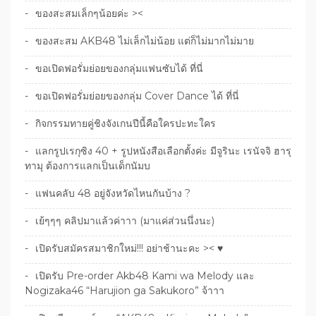
ของสะสมเล็กๆน้อยค่ะ ><
ของสะสม AKB48 ไม่เล็กไม่น้อย แต่ก็ไม่มากไม่มาย
ขอเปิดฟอรั่มย่อยของกลุ่มแฟนซับได้ ที่นี่
ขอเปิดฟอรั่มย่อยของกลุ่ม Cover Dance ได้ ที่นี่
กิจกรรมทายคู่ชิงจังเกนปีนี้คือใครปะทะใคร
แลกรูปเรกุซิง 40 + รูปหนังสือเลือกตั้งค่ะ มีจูรินะ เรนัจจิ ฮารุ
ทามุ ต้องการแลกเป็นเด็กนัมบ
แฟนคลับ 48 อยู่จังหวัดไหนกันบ้าง ?
เย้ๆๆๆ คลิปมาแล้วค่าาา (มาแค่ส่วนนึ่งนะ)
เปิดรับสมัครสมาชิกใหม่!!! อย่าช้านะคะ >< ♥
เปิดรับ Pre-order Akb48 Kami wa Melody และ
Nogizaka46 “Harujion ga Sakukoro” จ้าาา