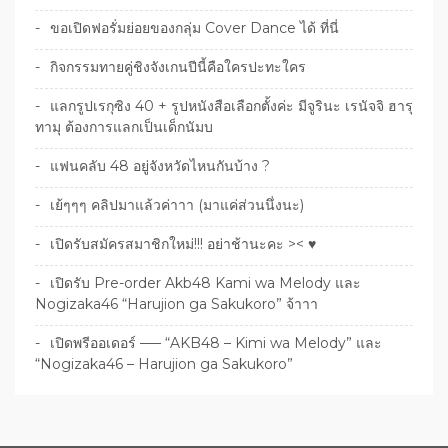
ขอเปิดฟอรั่มย่อยของกลุ่ม Cover Dance ได้ ที่นี่
กิจกรรมทายคู่ชิงจังเกนปีนี้คือใครปะทะใคร
แลกรูปเรกุซิง 40 + รูปหนังสือเลือกตั้งค่ะ มีจูรินะ เรนัจจิ ฮารุ
ทามุ ต้องการแลกเป็นเด็กนัมบ
แฟนคลับ 48 อยู่จังหวัดไหนกันบ้าง ?
เย้ๆๆๆ คลิปมาแล้วค่าาา (มาแค่ส่วนนึ่งนะ)
เปิดรับสมัครสมาชิกใหม่!!! อย่าช้านะคะ >< ♥
เปิดรับ Pre-order Akb48 Kami wa Melody และ
Nogizaka46 “Harujion ga Sakukoro” จ้าาา
เปิดพรีออเดอร์ —– “AKB48 – Kimi wa Melody” และ
“Nogizaka46 – Harujion ga Sakukoro”