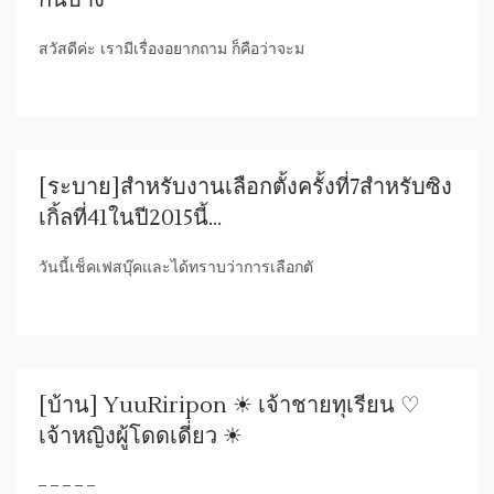
กันบ้าง
สวัสดีค่ะ เรามีเรื่องอยากถาม ก็คือว่าจะม
[ระบาย]สำหรับงานเลือกตั้งครั้งที่7สำหรับซิง
เกิ้ลที่41ในปี2015นี้…
วันนี้เช็คเฟสบุ๊คและได้ทราบว่าการเลือกตั
[บ้าน] YuuRiripon ☀ เจ้าชายทุเรียน ♡
เจ้าหญิงผู้โดดเดี่ยว ☀
– – – – –