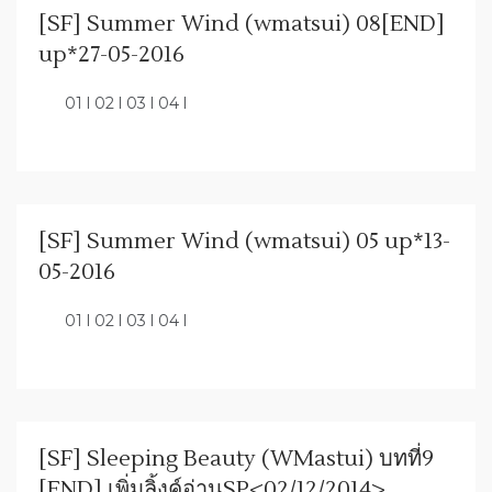
[SF] Summer Wind (wmatsui) 08[END]
up*27-05-2016
01 l 02 l 03 l 04 l
[SF] Summer Wind (wmatsui) 05 up*13-
05-2016
01 l 02 l 03 l 04 l
[SF] Sleeping Beauty (WMastui) บทที่9
[END] เพิ่มลิ้งค์อ่านSP<02/12/2014>