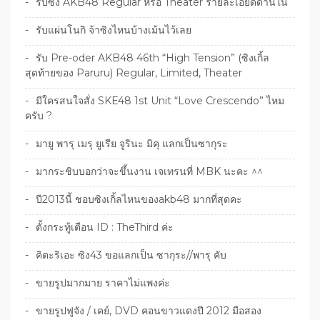
รับซิง AKB48 Regular หรือ Theater รายละเอียดด้านใน
รับแผ่นโนกิ จ้าซิงไหนบ้างเม้นไว้เลย
รับ Pre-oder AKB48 46th “High Tension” (ซิงเกิ้ล
สุดท้ายของ Paruru) Regular, Limited, Theater
มีใครสนใจสั่ง SKE48 1st Unit “Love Crescendo” ไหม
ครับ ?
มายู พารุ เมรุ ยูเรีย จูรินะ มิคุ แลกเป็นซากุระ
มากระชิบบอกว่าจะขึ้นงาน เจเทรนที่ MBK นะคะ ^^
ปี2013นี้ ชอบซิงเกิ้ลไหนของakb48 มากที่สุดคะ
ตั้งกระทู้เตือน ID : TheThird ค่ะ
คิตะริเอะ ซิง43 ขอแลกเป็น ซากุระ//พารุ คับ
ขายรูปมากมาย ราคาไม่แพงค่ะ
ขายรูปฟูจัง / เคย์, DVD คอนขาวแดงปี 2012 มือสอง