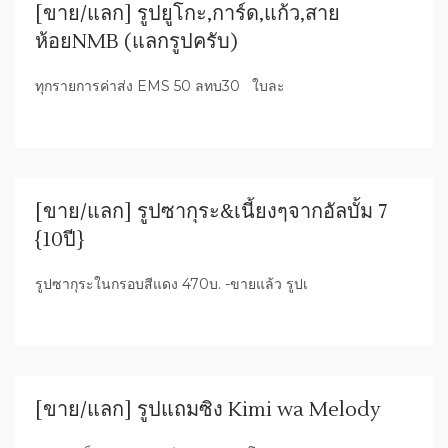
[ขาย/แลก] รูปยูโกะ,การ์ด,แก้ว,สาย
ห้อยNMB (แลกรูปครับ)
ทุกรายการค่าส่ง EMS 50 ลทบ30 ใบละ
[ขาย/แลก] รูปซากุระ&เนี้ยงๆจากอัลบั้ม 7
{10ปี}
รูปซากุระในกรอบสีแดง 470บ. -ขายแล้ว รูปเ
[ขาย/แลก] รูปแถมซิง Kimi wa Melody