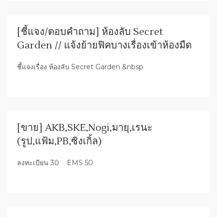
[ชี้แจง/ตอบคำถาม] ห้องลับ Secret
Garden // แจ้งย้ายฟิคบางเรื่องเข้าห้องมืด
ชี้แจงเรื่อง ห้องลับ Secret Garden &nbsp
[ขาย] AKB,SKE,Nogi,มายุ,เรนะ
(รูป,แฟ้ม,PB,ซิงเกิ้ล)
ลงทะเบียน 30 EMS 50