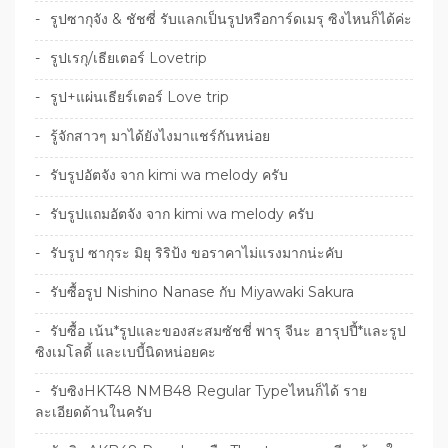
รูปซากุจัง & ชัชซี่ รับแลกเป็นรูปหรือการ์ดเมรุ ซิงไหนก็ได้ค่ะ
รูปเรกุ/เธียเตอร์ Lovetrip
รูป+แผ่นเธียร์เตอร์ Love trip
รู้จักสาวๆ มาได้ยังไงมาแชร์กันหน่อย
รับรูปอัตจัง จาก kimi wa melody ครับ
รับรูปแถมอัตจัง จาก kimi wa melody ครับ
รับรูป ซากุระ มิยุ ริริป้ง ขอราคาไม่แรงมากน่ะคับ
รับซื้อรูป Nishino Nanase กับ Miyawaki Sakura
รับซื้อ เน้น*รูปและของสะสมซัชชี่ พารุ จีนะ ฮารุปปี้*และรูป
ซิงเมโลดี้ และเบบี้นิดหน่อยคะ
รับซิงHKT48 NMB48 Regular Typeไหนก็ได้ ราย
ละเอียดด้านในครับ