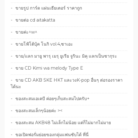
ขายรูป การ์ด แผ่นเธียเตอร์ ราคาถูก
ขายต่อ cd aitakatta
ขายค่ะ^w^
ขายโฟ้โต้บุ้ค โนกิ vol.4,ซาเอะ
ขาย/แลก มายู พารุ เมรุ ยูเรีย จูรินะ มิคุ แลกเป็นซากุระ
ขาย CD Kimi wa melody Type E
ขาย CD AKB SKE HKT และวงK-pop อื่นๆ ต่อรองราคา
ได้นะ
ของสะสมเอเคบี ค่อยๆเก็บสะสมไปครับ+
ของสะสมเล็กๆน้อยค่ะ ><
ของสะสม AKB48 ไม่เล็กไม่น้อย แต่ก็ไม่มากไม่มาย
ขอเปิดฟอรั่มย่อยของกลุ่มแฟนซับได้ ที่นี่