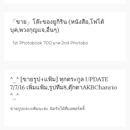
「ขาย」โล๊ะของยูกิริน (หนังสือ,โฟโต้
บุค,พวงกุญแจ,อื่นๆ)
1st Photobook 700 บาท 2nd Photobo
^_^ [ขายรูป+แฟ้ม] ทุกตระกูล UPDATE
7/7/16 เพิ่มแฟ้ม,รูปทีม8,ตุ๊กตาAKBChanrio
^_^
ขายรูปและแฟ้มนะคะ นัดรับได้ที่แอพอร์ตลิ้