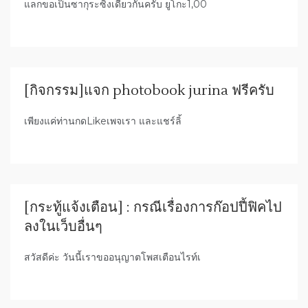
แลกขอเป็นซากุระซิงเดียวกันครับ ยูโกะ1,00
[กิจกรรม]แจก photobook jurina ฟรีครับ
เพียงแค่ท่านกดLikeเพจเรา และแชร์ลิ้
[กระทู้แจ้งเตือน] : กรณีเรื่องการก๊อปปี้ฟิคไป
ลงในเว็บอื่นๆ
สวัสดีค่ะ วันนี้เราขออนุญาตโพสเตือนไรท์เ